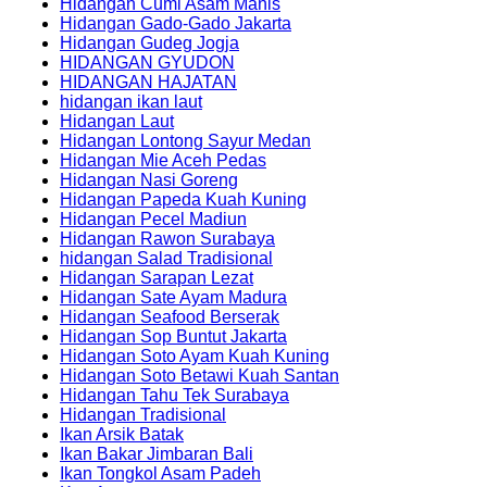
Hidangan Cumi Asam Manis
Hidangan Gado-Gado Jakarta
Hidangan Gudeg Jogja
HIDANGAN GYUDON
HIDANGAN HAJATAN
hidangan ikan laut
Hidangan Laut
Hidangan Lontong Sayur Medan
Hidangan Mie Aceh Pedas
Hidangan Nasi Goreng
Hidangan Papeda Kuah Kuning
Hidangan Pecel Madiun
Hidangan Rawon Surabaya
hidangan Salad Tradisional
Hidangan Sarapan Lezat
Hidangan Sate Ayam Madura
Hidangan Seafood Berserak
Hidangan Sop Buntut Jakarta
Hidangan Soto Ayam Kuah Kuning
Hidangan Soto Betawi Kuah Santan
Hidangan Tahu Tek Surabaya
Hidangan Tradisional
Ikan Arsik Batak
Ikan Bakar Jimbaran Bali
Ikan Tongkol Asam Padeh