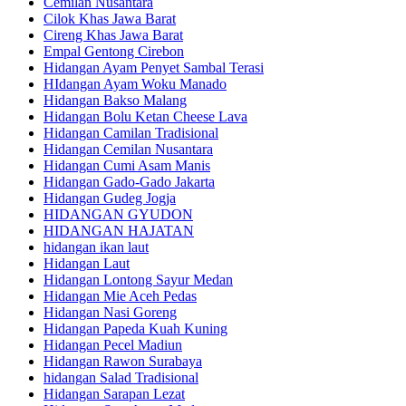
Cemilan Nusantara
Cilok Khas Jawa Barat
Cireng Khas Jawa Barat
Empal Gentong Cirebon
Hidangan Ayam Penyet Sambal Terasi
HIdangan Ayam Woku Manado
Hidangan Bakso Malang
Hidangan Bolu Ketan Cheese Lava
Hidangan Camilan Tradisional
Hidangan Cemilan Nusantara
Hidangan Cumi Asam Manis
Hidangan Gado-Gado Jakarta
Hidangan Gudeg Jogja
HIDANGAN GYUDON
HIDANGAN HAJATAN
hidangan ikan laut
Hidangan Laut
Hidangan Lontong Sayur Medan
Hidangan Mie Aceh Pedas
Hidangan Nasi Goreng
Hidangan Papeda Kuah Kuning
Hidangan Pecel Madiun
Hidangan Rawon Surabaya
hidangan Salad Tradisional
Hidangan Sarapan Lezat