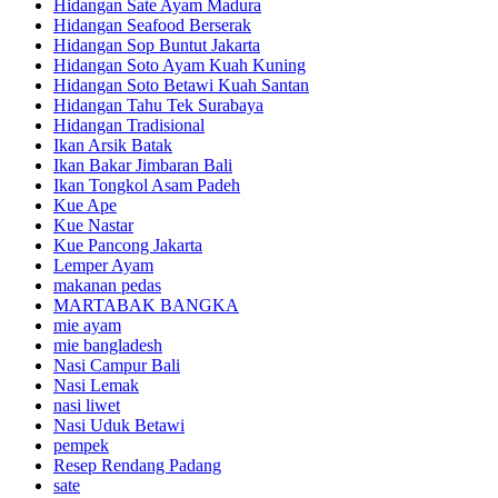
Hidangan Sate Ayam Madura
Hidangan Seafood Berserak
Hidangan Sop Buntut Jakarta
Hidangan Soto Ayam Kuah Kuning
Hidangan Soto Betawi Kuah Santan
Hidangan Tahu Tek Surabaya
Hidangan Tradisional
Ikan Arsik Batak
Ikan Bakar Jimbaran Bali
Ikan Tongkol Asam Padeh
Kue Ape
Kue Nastar
Kue Pancong Jakarta
Lemper Ayam
makanan pedas
MARTABAK BANGKA
mie ayam
mie bangladesh
Nasi Campur Bali
Nasi Lemak
nasi liwet
Nasi Uduk Betawi
pempek
Resep Rendang Padang
sate