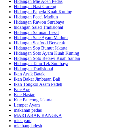
Hidangan Mie Aceh Pedas
Hidangan Nasi Goreng
Hidangan Papeda Kuah Kuning
Hidangan Pecel Madiun
Hidangan Rawon Surabaya
hidangan Salad Tradisional
Hidangan Sarapan Lezat
Hidangan Sate Ayam Madura
Hidangan Seafood Berserak
Hidangan Sop Buntut Jakarta
Hidangan Soto Ayam Kuah Kuning
Hidangan Soto Betawi Kuah Santan
Hidangan Tahu Tek Surabaya
Hidangan Tradisional
Ikan Arsik Batak
Ikan Bakar Jimbaran Bali
Ikan Tongkol Asam Padeh
Kue Ape
Kue Nastar
Kue Pancong Jakarta
Lemper Ayam
makanan pedas
MARTABAK BANGKA
mie ayam
mie bangladesh