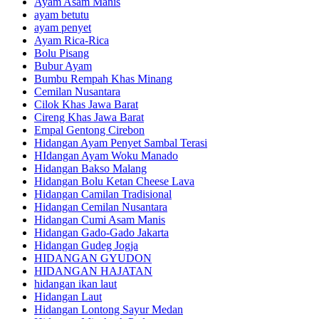
Ayam Asam Manis
ayam betutu
ayam penyet
Ayam Rica-Rica
Bolu Pisang
Bubur Ayam
Bumbu Rempah Khas Minang
Cemilan Nusantara
Cilok Khas Jawa Barat
Cireng Khas Jawa Barat
Empal Gentong Cirebon
Hidangan Ayam Penyet Sambal Terasi
HIdangan Ayam Woku Manado
Hidangan Bakso Malang
Hidangan Bolu Ketan Cheese Lava
Hidangan Camilan Tradisional
Hidangan Cemilan Nusantara
Hidangan Cumi Asam Manis
Hidangan Gado-Gado Jakarta
Hidangan Gudeg Jogja
HIDANGAN GYUDON
HIDANGAN HAJATAN
hidangan ikan laut
Hidangan Laut
Hidangan Lontong Sayur Medan