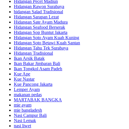
Hidangan Pecel Madiun
Hidangan Rawon Surabaya
hidangan Salad Tradisional
Hidangan Sarapan Lezat
Hidangan Sate Ayam Madura
Hidangan Seafood Berserak
Hidangan Sop Buntut Jakarta
Hidangan Soto Ayam Kuah Kuning
Hidangan Soto Betawi Kuah Santan
Hidangan Tahu Tek Surabaya
Hidangan Tradisional
Ikan Arsik Batak
Ikan Bakar Jimbaran Bali
Ikan Tongkol Asam Padeh
Kue Ape
Kue Nastar
Kue Pancong Jakarta
Lemper Ayam
makanan pedas
MARTABAK BANGKA
mie ayam
mie bangladesh
Nasi Campur Bali
Nasi Lemak
nasi liwet