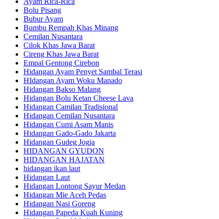
Ayam Rica-Rica
Bolu Pisang
Bubur Ayam
Bumbu Rempah Khas Minang
Cemilan Nusantara
Cilok Khas Jawa Barat
Cireng Khas Jawa Barat
Empal Gentong Cirebon
Hidangan Ayam Penyet Sambal Terasi
HIdangan Ayam Woku Manado
Hidangan Bakso Malang
Hidangan Bolu Ketan Cheese Lava
Hidangan Camilan Tradisional
Hidangan Cemilan Nusantara
Hidangan Cumi Asam Manis
Hidangan Gado-Gado Jakarta
Hidangan Gudeg Jogja
HIDANGAN GYUDON
HIDANGAN HAJATAN
hidangan ikan laut
Hidangan Laut
Hidangan Lontong Sayur Medan
Hidangan Mie Aceh Pedas
Hidangan Nasi Goreng
Hidangan Papeda Kuah Kuning