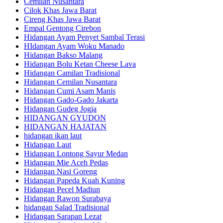
Cemilan Nusantara
Cilok Khas Jawa Barat
Cireng Khas Jawa Barat
Empal Gentong Cirebon
Hidangan Ayam Penyet Sambal Terasi
HIdangan Ayam Woku Manado
Hidangan Bakso Malang
Hidangan Bolu Ketan Cheese Lava
Hidangan Camilan Tradisional
Hidangan Cemilan Nusantara
Hidangan Cumi Asam Manis
Hidangan Gado-Gado Jakarta
Hidangan Gudeg Jogja
HIDANGAN GYUDON
HIDANGAN HAJATAN
hidangan ikan laut
Hidangan Laut
Hidangan Lontong Sayur Medan
Hidangan Mie Aceh Pedas
Hidangan Nasi Goreng
Hidangan Papeda Kuah Kuning
Hidangan Pecel Madiun
Hidangan Rawon Surabaya
hidangan Salad Tradisional
Hidangan Sarapan Lezat