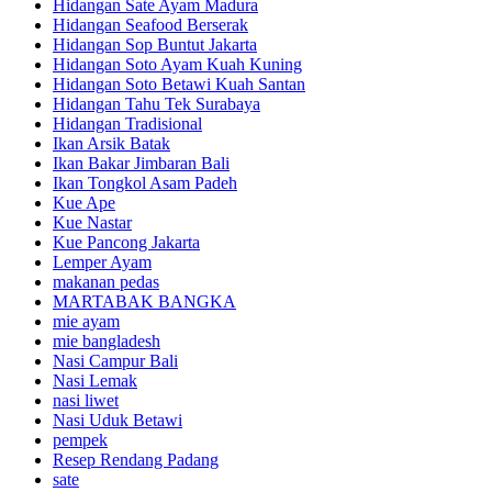
Hidangan Sate Ayam Madura
Hidangan Seafood Berserak
Hidangan Sop Buntut Jakarta
Hidangan Soto Ayam Kuah Kuning
Hidangan Soto Betawi Kuah Santan
Hidangan Tahu Tek Surabaya
Hidangan Tradisional
Ikan Arsik Batak
Ikan Bakar Jimbaran Bali
Ikan Tongkol Asam Padeh
Kue Ape
Kue Nastar
Kue Pancong Jakarta
Lemper Ayam
makanan pedas
MARTABAK BANGKA
mie ayam
mie bangladesh
Nasi Campur Bali
Nasi Lemak
nasi liwet
Nasi Uduk Betawi
pempek
Resep Rendang Padang
sate