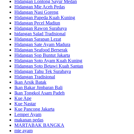
Hidangan Lontong Sayur Medan
Hidangan Mie Aceh Pedas
Hidangan Nasi Goreng
Hidangan Papeda Kuah Kuning
Hidangan Pecel Madiun
Hidangan Rawon Surabaya
hidangan Salad Tradisional
Hidangan Sarapan Lezat
Hidangan Sate Ayam Madura
Hidangan Seafood Berserak
Hidangan Sop Buntut Jakarta
Hidangan Soto Ayam Kuah Kuning
Hidangan Soto Betawi Kuah Santan
Hidangan Tahu Tek Surabaya
Hidangan Tradisional
Ikan Arsik Batak
Ikan Bakar Jimbaran Bali
Ikan Tongkol Asam Padeh
Kue Ape
Kue Nastar
Kue Pancong Jakarta
Lemper Ayam
makanan pedas
MARTABAK BANGKA
mie ayam