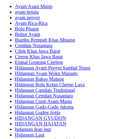
Ayam Asam Manis
ayam betutu
ayam penyet
Ayam Rica-Rica
Bolu Pisang
Bubur Ayam
Bumbu Rempah Khas Minang
Cemilan Nusantara
Cilok Khas Jawa Barat
Cireng Khas Jawa Barat
Empal Gentong Cirebon
Hidangan Ayam Penyet Sambal Terasi
HIdangan Ayam Woku Manado
Hidangan Bakso Malang
Hidangan Bolu Ketan Cheese Lava
Hidangan Camilan Tradisional
Hidangan Cemilan Nusantara
Hidangan Cumi Asam Manis
Hidangan Gado-Gado Jakarta
Hidangan Gudeg Jogja
HIDANGAN GYUDON
HIDANGAN HAJATAN
hidangan ikan laut
Hidangan Laut