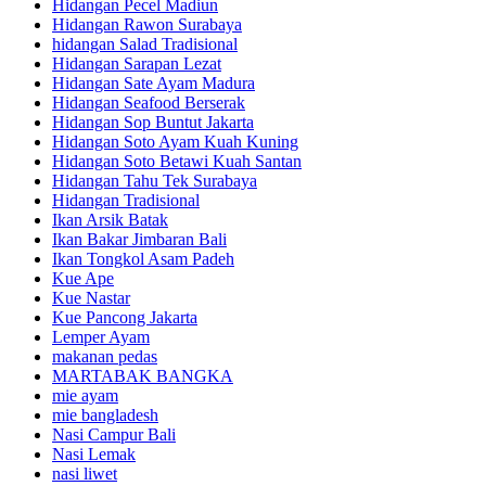
Hidangan Pecel Madiun
Hidangan Rawon Surabaya
hidangan Salad Tradisional
Hidangan Sarapan Lezat
Hidangan Sate Ayam Madura
Hidangan Seafood Berserak
Hidangan Sop Buntut Jakarta
Hidangan Soto Ayam Kuah Kuning
Hidangan Soto Betawi Kuah Santan
Hidangan Tahu Tek Surabaya
Hidangan Tradisional
Ikan Arsik Batak
Ikan Bakar Jimbaran Bali
Ikan Tongkol Asam Padeh
Kue Ape
Kue Nastar
Kue Pancong Jakarta
Lemper Ayam
makanan pedas
MARTABAK BANGKA
mie ayam
mie bangladesh
Nasi Campur Bali
Nasi Lemak
nasi liwet