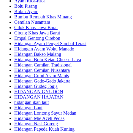
Ayam Rica-Rica
Bolu Pisang
Bubur Ayam
Bumbu Rempah Khas Minang
Cemilan Nusantara
Cilok Khas Jawa Barat
Cireng Khas Jawa Barat
Empal Gentong Cirebon
Hidangan Ayam Penyet Sambal Terasi
HIdangan Ayam Woku Manado
Hidangan Bakso Malang
Hidangan Bolu Ketan Cheese Lava
Hidangan Camilan Tradisional
Hidangan Cemilan Nusantara
Hidangan Cumi Asam Manis
Hidangan Gado-Gado Jakarta
Hidangan Gudeg Jogja
HIDANGAN GYUDON
HIDANGAN HAJATAN
hidangan ikan laut
Hidangan Laut
Hidangan Lontong Sayur Medan
Hidangan Mie Aceh Pedas
Hidangan Nasi Goreng
Hidangan Papeda Kuah Kuning