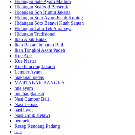
Hidangan Sate Ayam Madura
Hidangan Seafood Berserak
Hidangan Sop Buntut Jakarta
Hidangan Soto Ayam Kuah Kuning
Hidangan Soto Betawi Kuah Santan
Hidangan Tahu Tek Surabaya
Hidangan Tradisional
Ikan Arsik Batak
Ikan Bakar Jimbaran Bali
Ikan Tongkol Asam Padeh
Kue Ape
Kue Nastar
Kue Pancong Jakarta
Lemper Ayam
makanan pedas
MARTABAK BANGKA
mie ayam
mie bangladesh
Nasi Campur Bali
Nasi Lemak
nasi liwet
Nasi Uduk Betawi
pempek
Resep Rendang Padang
sate