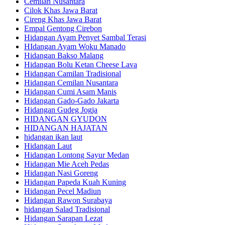
Cemilan Nusantara
Cilok Khas Jawa Barat
Cireng Khas Jawa Barat
Empal Gentong Cirebon
Hidangan Ayam Penyet Sambal Terasi
HIdangan Ayam Woku Manado
Hidangan Bakso Malang
Hidangan Bolu Ketan Cheese Lava
Hidangan Camilan Tradisional
Hidangan Cemilan Nusantara
Hidangan Cumi Asam Manis
Hidangan Gado-Gado Jakarta
Hidangan Gudeg Jogja
HIDANGAN GYUDON
HIDANGAN HAJATAN
hidangan ikan laut
Hidangan Laut
Hidangan Lontong Sayur Medan
Hidangan Mie Aceh Pedas
Hidangan Nasi Goreng
Hidangan Papeda Kuah Kuning
Hidangan Pecel Madiun
Hidangan Rawon Surabaya
hidangan Salad Tradisional
Hidangan Sarapan Lezat