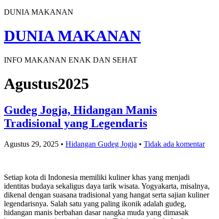
DUNIA MAKANAN
DUNIA MAKANAN
INFO MAKANAN ENAK DAN SEHAT
Agustus2025
Gudeg Jogja, Hidangan Manis
Tradisional yang Legendaris
Agustus 29, 2025
•
Hidangan Gudeg Jogja
•
Tidak ada komentar
Setiap kota di Indonesia memiliki kuliner khas yang menjadi
identitas budaya sekaligus daya tarik wisata. Yogyakarta, misalnya,
dikenal dengan suasana tradisional yang hangat serta sajian kuliner
legendarisnya. Salah satu yang paling ikonik adalah gudeg,
hidangan manis berbahan dasar nangka muda yang dimasak