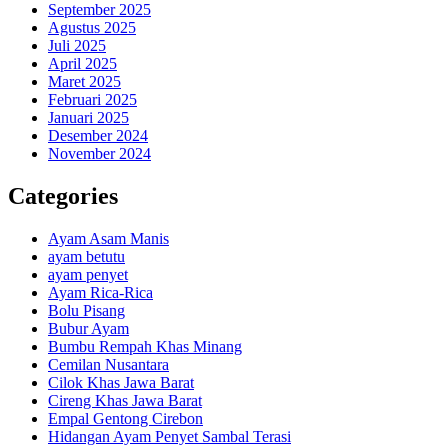
September 2025
Agustus 2025
Juli 2025
April 2025
Maret 2025
Februari 2025
Januari 2025
Desember 2024
November 2024
Categories
Ayam Asam Manis
ayam betutu
ayam penyet
Ayam Rica-Rica
Bolu Pisang
Bubur Ayam
Bumbu Rempah Khas Minang
Cemilan Nusantara
Cilok Khas Jawa Barat
Cireng Khas Jawa Barat
Empal Gentong Cirebon
Hidangan Ayam Penyet Sambal Terasi