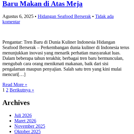
Baru Makan di Atas Meja
Agustus 6, 2025
•
Hidangan Seafood Berserak
•
Tidak ada
komentar
Pengantar: Tren Baru di Dunia Kuliner Indonesia Hidangan
Seafood Berserak – Perkembangan dunia kuliner di Indonesia terus
menunjukkan inovasi yang menarik perhatian masyarakat luas.
Dalam beberapa tahun terakhir, berbagai tren baru bermunculan,
mengubah cara orang menikmati makanan, baik dari sisi
pengalaman maupun penyajian. Salah satu tren yang kini mulai
mencuri[…]
Read More »
1
2
Berikutnya »
Archives
Juli 2026
Maret 2026
November 2025
Oktober 2025