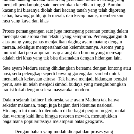
menjadi pendamping sate memerlukan ketelitian tinggi. Bumbu
kacang ini biasanya diolah dari kacang tanah yang telah digoreng,
cabai, bawang putih, gula merah, dan kecap manis, memberikan
rasa yang kaya dan khas.
Proses pemanggangan sate juga memegang peranan penting dalam
menciptakan aroma dan tekstur yang sempurna. Pemanggangan di
atas arang yang panas menjadikan daging ayam matang dengan
merata, sekaligus mempertahankan kelembutannya. Aroma yang
muncul dari percampuran asap arang dan bumbu yang meresap
adalah ciri khas yang tak bisa disamakan dengan hidangan lain.
Sate ayam Madura sering dihidangkan bersama dengan lontong atau
nasi, serta pelengkap seperti bawang goreng dan sambal untuk
menambah kekayaan citrasa. Tak hanya menjadi hidangan pengisi
perut, sate ini telah menjadi simbol budaya yang menghubungkan
tradisi lokal dengan selera masyarakat modern.
Dalam sejarah kuliner Indonesia, sate ayam Madura tak hanya
sekedar makanan, tetapi juga bagian dari identitas nasional.
Hidangan ini mudah ditemukan di berbagai penjuru negeri, mulai
dari warung kaki lima hingga restoran mewah, menunjukkan
bagaimana popularitasnya melampaui batas geografis.
Dengan bahan yang mudah didapat dan proses yang