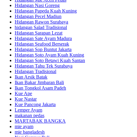
Hidangan Nasi Goreng
Hidangan Papeda Kuah Kuning
Hidangan Pecel Madiun
Hidangan Rawon Surabaya
hidangan Salad Tradisional
Hidangan Sarapan Lezat
Hidangan Sate Ayam Madura
Hidangan Seafood Berserak
Hidangan Sop Buntut Jakarta
Hidangan Soto Ayam Kuah Kuning
Hidangan Soto Betawi Kuah Santan
Hidangan Tahu Tek Surabaya
Hidangan Tradisional
Ikan Arsik Batak
Ikan Bakar Jimbaran Bali
Ikan Tongkol Asam Padeh
Kue Ape
Kue Nastar
Kue Pancong Jakarta
Lemper Ayam
makanan pedas
MARTABAK BANGKA
mie ayam
mie bangladesh