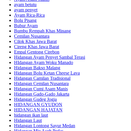
ayam betutu
ayam penyet
Ayam Rica-Rica
Bolu Pisang
Bubur Ayam
Bumbu Rempah Khas Minang
Cemilan Nusantara
Cilok Khas Jawa Barat
Cireng Khas Jawa Barat
Empal Gentong Cirebon
Hidangan Ayam Penyet Sambal Terasi
HIdangan Ayam Woku Manado
Hidangan Bakso Malang
Hidangan Bolu Ketan Cheese Lava
Hidangan Camilan Tradisional
Hidangan Cemilan Nusantara
Hidangan Cumi Asam Manis
Hidangan Gado-Gado Jakarta
Hidangan Gudeg Jogja
HIDANGAN GYUDON
HIDANGAN HAJATAN
hidangan ikan laut
Hidangan Laut
Hidangan Lontong Sayur Medan
Hidangan Mie Aceh Pedas