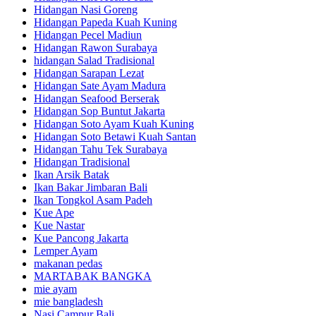
Hidangan Nasi Goreng
Hidangan Papeda Kuah Kuning
Hidangan Pecel Madiun
Hidangan Rawon Surabaya
hidangan Salad Tradisional
Hidangan Sarapan Lezat
Hidangan Sate Ayam Madura
Hidangan Seafood Berserak
Hidangan Sop Buntut Jakarta
Hidangan Soto Ayam Kuah Kuning
Hidangan Soto Betawi Kuah Santan
Hidangan Tahu Tek Surabaya
Hidangan Tradisional
Ikan Arsik Batak
Ikan Bakar Jimbaran Bali
Ikan Tongkol Asam Padeh
Kue Ape
Kue Nastar
Kue Pancong Jakarta
Lemper Ayam
makanan pedas
MARTABAK BANGKA
mie ayam
mie bangladesh
Nasi Campur Bali