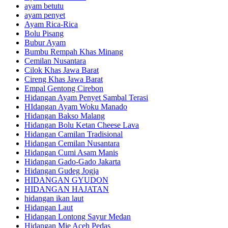
ayam betutu
ayam penyet
Ayam Rica-Rica
Bolu Pisang
Bubur Ayam
Bumbu Rempah Khas Minang
Cemilan Nusantara
Cilok Khas Jawa Barat
Cireng Khas Jawa Barat
Empal Gentong Cirebon
Hidangan Ayam Penyet Sambal Terasi
HIdangan Ayam Woku Manado
Hidangan Bakso Malang
Hidangan Bolu Ketan Cheese Lava
Hidangan Camilan Tradisional
Hidangan Cemilan Nusantara
Hidangan Cumi Asam Manis
Hidangan Gado-Gado Jakarta
Hidangan Gudeg Jogja
HIDANGAN GYUDON
HIDANGAN HAJATAN
hidangan ikan laut
Hidangan Laut
Hidangan Lontong Sayur Medan
Hidangan Mie Aceh Pedas