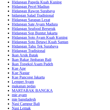
Hidangan Papeda Kuah Kuning
Hidangan Pecel Madiun
Hidangan Rawon Surabaya
hidangan Salad Tradisional
Hidangan Sarapan Lezat
Hidangan Sate Ayam Madura
Hidangan Seafood Berserak
Hidangan Sop Buntut Jakarta
Hidangan Soto Ayam Kuah Kuning
Hidangan Soto Betawi Kuah Santan
Hidangan Tahu Tek Surabaya
Hidangan Tradisional
Ikan Arsik Batak
Ikan Bakar Jimbaran Bali
Ikan Tongkol Asam Padeh
Kue Ape
Kue Nastar
Kue Pancong Jakarta
Lemper Ayam
makanan pedas
MARTABAK BANGKA
mie ayam
mie bangladesh
Nasi Campur Bali
Nasi Lemak