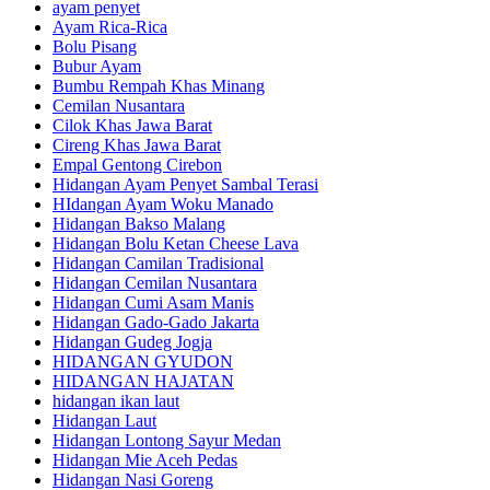
ayam penyet
Ayam Rica-Rica
Bolu Pisang
Bubur Ayam
Bumbu Rempah Khas Minang
Cemilan Nusantara
Cilok Khas Jawa Barat
Cireng Khas Jawa Barat
Empal Gentong Cirebon
Hidangan Ayam Penyet Sambal Terasi
HIdangan Ayam Woku Manado
Hidangan Bakso Malang
Hidangan Bolu Ketan Cheese Lava
Hidangan Camilan Tradisional
Hidangan Cemilan Nusantara
Hidangan Cumi Asam Manis
Hidangan Gado-Gado Jakarta
Hidangan Gudeg Jogja
HIDANGAN GYUDON
HIDANGAN HAJATAN
hidangan ikan laut
Hidangan Laut
Hidangan Lontong Sayur Medan
Hidangan Mie Aceh Pedas
Hidangan Nasi Goreng