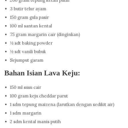
200 gram tepung ketan putih
3 butir telur ayam
150 gram gula pasir
100 ml santan kental
75 gram margarin cair (dinginkan)
½ sdt baking powder
½ sdt vanili bubuk
Sejumput garam
Bahan Isian Lava Keju:
150 ml susu cair
100 gram keju cheddar parut
1 sdm tepung maizena (larutkan dengan sedikit air)
1 sdm margarin
2 sdm kental manis putih