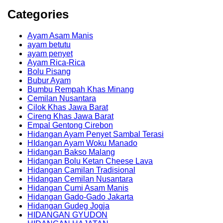
Categories
Ayam Asam Manis
ayam betutu
ayam penyet
Ayam Rica-Rica
Bolu Pisang
Bubur Ayam
Bumbu Rempah Khas Minang
Cemilan Nusantara
Cilok Khas Jawa Barat
Cireng Khas Jawa Barat
Empal Gentong Cirebon
Hidangan Ayam Penyet Sambal Terasi
HIdangan Ayam Woku Manado
Hidangan Bakso Malang
Hidangan Bolu Ketan Cheese Lava
Hidangan Camilan Tradisional
Hidangan Cemilan Nusantara
Hidangan Cumi Asam Manis
Hidangan Gado-Gado Jakarta
Hidangan Gudeg Jogja
HIDANGAN GYUDON