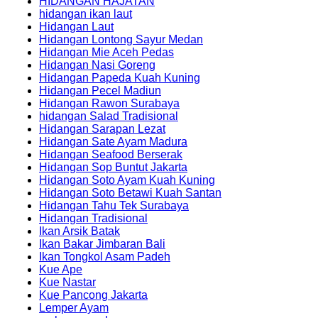
HIDANGAN HAJATAN
hidangan ikan laut
Hidangan Laut
Hidangan Lontong Sayur Medan
Hidangan Mie Aceh Pedas
Hidangan Nasi Goreng
Hidangan Papeda Kuah Kuning
Hidangan Pecel Madiun
Hidangan Rawon Surabaya
hidangan Salad Tradisional
Hidangan Sarapan Lezat
Hidangan Sate Ayam Madura
Hidangan Seafood Berserak
Hidangan Sop Buntut Jakarta
Hidangan Soto Ayam Kuah Kuning
Hidangan Soto Betawi Kuah Santan
Hidangan Tahu Tek Surabaya
Hidangan Tradisional
Ikan Arsik Batak
Ikan Bakar Jimbaran Bali
Ikan Tongkol Asam Padeh
Kue Ape
Kue Nastar
Kue Pancong Jakarta
Lemper Ayam