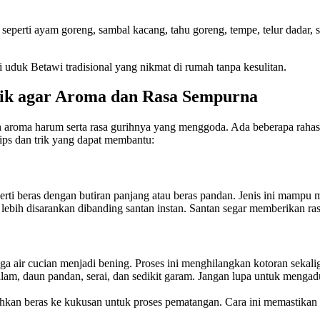
 seperti ayam goreng, sambal kacang, tahu goreng, tempe, telur dadar
 uduk Betawi tradisional yang nikmat di rumah tanpa kesulitan.
rik agar Aroma dan Rasa Sempurna
n aroma harum serta rasa gurihnya yang menggoda. Ada beberapa rahasi
tips dan trik yang dapat membantu:
perti beras dengan butiran panjang atau beras pandan. Jenis ini mampu 
g lebih disarankan dibanding santan instan. Santan segar memberikan ra
gga air cucian menjadi bening. Proses ini menghilangkan kotoran sekali
lam, daun pandan, serai, dan sedikit garam. Jangan lupa untuk mengad
ahkan beras ke kukusan untuk proses pematangan. Cara ini memastikan 