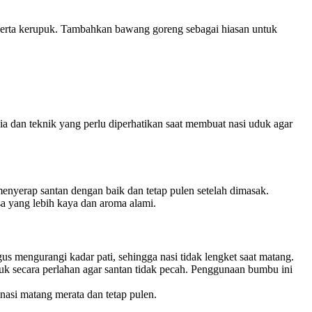
, serta kerupuk. Tambahkan bawang goreng sebagai hiasan untuk
a dan teknik yang perlu diperhatikan saat membuat nasi uduk agar
menyerap santan dengan baik dan tetap pulen setelah dimasak.
sa yang lebih kaya dan aroma alami.
gus mengurangi kadar pati, sehingga nasi tidak lengket saat matang.
uk secara perlahan agar santan tidak pecah. Penggunaan bumbu ini
nasi matang merata dan tetap pulen.