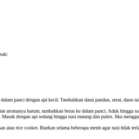
sak:
 dalam panci dengan api kecil. Tambahkan daun pandan, serai, daun sa
dan aromanya harum, tambahkan beras ke dalam panci. Aduk hingga sa
Masak dengan api sedang hingga nasi matang dan pulen. Jika mengguna
an atau rice cooker. Biarkan selama beberapa menit agar nasi tidak terl