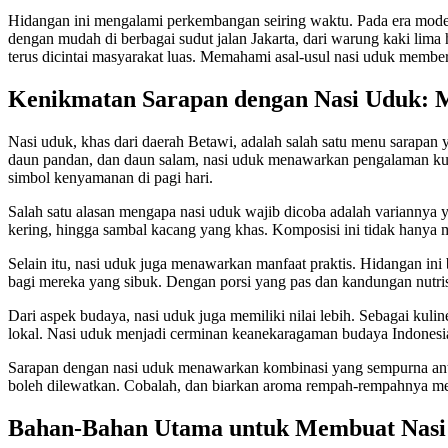
Hidangan ini mengalami perkembangan seiring waktu. Pada era modern
dengan mudah di berbagai sudut jalan Jakarta, dari warung kaki lima
terus dicintai masyarakat luas. Memahami asal-usul nasi uduk memb
Kenikmatan Sarapan dengan Nasi Uduk:
Nasi uduk, khas dari daerah Betawi, adalah salah satu menu sarapan y
daun pandan, dan daun salam, nasi uduk menawarkan pengalaman kulin
simbol kenyamanan di pagi hari.
Salah satu alasan mengapa nasi uduk wajib dicoba adalah variannya ya
kering, hingga sambal kacang yang khas. Komposisi ini tidak hanya m
Selain itu, nasi uduk juga menawarkan manfaat praktis. Hidangan ini
bagi mereka yang sibuk. Dengan porsi yang pas dan kandungan nutri
Dari aspek budaya, nasi uduk juga memiliki nilai lebih. Sebagai kuli
lokal. Nasi uduk menjadi cerminan keanekaragaman budaya Indonesia 
Sarapan dengan nasi uduk menawarkan kombinasi yang sempurna antara
boleh dilewatkan. Cobalah, dan biarkan aroma rempah-rempahnya m
Bahan-Bahan Utama untuk Membuat Nasi 