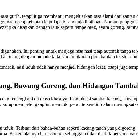
asa gurih, tetapi juga membantu mengeluarkan rasa alami dari santan 
penggunaan cengkeh atau kapulaga bisa menjadi pilihan. Namun pengguna
ezat jika disajikan dengan lauk seperti tempe orek, ayam goreng, samb
igunakan. Ini penting untuk menjaga rasa nasi tetap autentik tanpa te
atkan ulang dengan metode kukusan untuk mempertahankan tekstur dan
asak, nasi uduk tidak hanya menjadi hidangan lezat, tetapi juga tamp
cang, Bawang Goreng, dan Hidangan Tamba
a dan melengkapi cita rasa khasnya. Kombinasi sambal kacang, bawang
p komponen pelengkap ini memiliki peran tersendiri dalam meningkatka
i uduk. Terbuat dari bahan-bahan seperti kacang tanah yang digoreng, 
purna. Kekentalannya harus cukup sehingga mudah diaduk bersama nasi