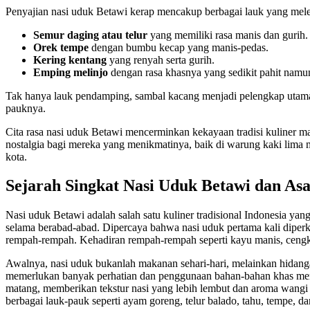
Penyajian nasi uduk Betawi kerap mencakup berbagai lauk yang mele
Semur daging atau telur
yang memiliki rasa manis dan gurih.
Orek tempe
dengan bumbu kecap yang manis-pedas.
Kering kentang
yang renyah serta gurih.
Emping melinjo
dengan rasa khasnya yang sedikit pahit nam
Tak hanya lauk pendamping, sambal kacang menjadi pelengkap utama 
pauknya.
Cita rasa nasi uduk Betawi mencerminkan kekayaan tradisi kuliner m
nostalgia bagi mereka yang menikmatinya, baik di warung kaki lima ma
kota.
Sejarah Singkat Nasi Uduk Betawi dan Asa
Nasi uduk Betawi adalah salah satu kuliner tradisional Indonesia yang
selama berabad-abad. Dipercaya bahwa nasi uduk pertama kali diperk
rempah-rempah. Kehadiran rempah-rempah seperti kayu manis, cengk
Awalnya, nasi uduk bukanlah makanan sehari-hari, melainkan hidanga
memerlukan banyak perhatian dan penggunaan bahan-bahan khas membu
matang, memberikan tekstur nasi yang lebih lembut dan aroma wangi
berbagai lauk-pauk seperti ayam goreng, telur balado, tahu, tempe, d