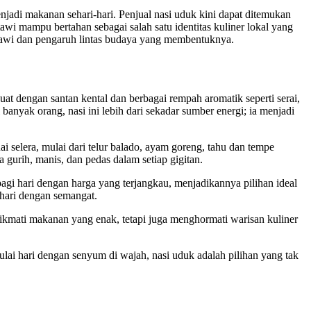
jadi makanan sehari-hari. Penjual nasi uduk kini dapat ditemukan
wi mampu bertahan sebagai salah satu identitas kuliner lokal yang
etawi dan pengaruh lintas budaya yang membentuknya.
at dengan santan kental dan berbagai rempah aromatik seperti serai,
nyak orang, nasi ini lebih dari sekadar sumber energi; ia menjadi
i selera, mulai dari telur balado, ayam goreng, tahu dan tempe
gurih, manis, dan pedas dalam setiap gigitan.
pagi hari dengan harga yang terjangkau, menjadikannya pilihan ideal
hari dengan semangat.
enikmati makanan yang enak, tetapi juga menghormati warisan kuliner
ai hari dengan senyum di wajah, nasi uduk adalah pilihan yang tak