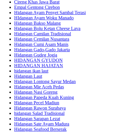
Cireng Khas Jawa Barat
Empal Gentong Cirebon
Hidangan Ayam Penyet Sambal Terasi
HIdangan Ayam Woku Manado
Hidangan Bakso Malang
Hidangan Bolu Ketan Cheese Lava
Hidangan Camilan Tradisional
Hidangan Cemilan Nusantara
Hidangan Cumi Asam Manis
Hidangan Gado-Gado Jakarta
Hidangan Gudeg Jogja
HIDANGAN GYUDON
HIDANGAN HAJATAN
hidangan ikan laut
Hidangan Laut
Hidangan Lontong Sayur Medan
Hidangan Mie Aceh Pedas
Hidangan Nasi Goreng
Hidangan Papeda Kuah Kuning
Hidangan Pecel Madiun
Hidangan Rawon Surabaya
hidangan Salad Tradisional
Hidangan Sarapan Lezat
Hidangan Sate Ayam Madura
Hidangan Seafood Berserak