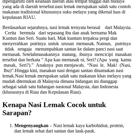
dipengaruhi oleh keadaan daerah atau tempat tinggal dan budaya
yang ada di daerah tersebut.nasi lemak merupakan salah satu contoh
makanan tradisional khususnya suku melayu yang dikenal luas di
kepulauan RIAU.
Berdasarkan sejarahnya, nasi lemak ternyata berasal dari Malaysia.
Cerita bermula dari sepasang ibu dan anak bernama Mak
Kuntun dan Seri. Suatu hari, Mak kuntum terpaksa pergi dan
menyerahkan putrinya untuk urusan memasak. Namun, putrinya
tidak sengaja menumpahkan santan ke dalam panci nasi saat
memasak. Setelahmasakannya matang, ibunya mencicipi masakan
tersebut dan berkata ” Apa kau memasak ni, Seri? (Apa yang kamu
masak, Seri?).” Anaknya pun menjawab, “Nasi le, Mak! (Nasi,
Ibu)”.Hingga kini, masakan nasi dengan santan dinamakan nasi
lemak.Nasi lemak merupakan salah satu makanan khas melayu yang
mudah ditemukan di Malaysia dimana hidangan ini dianggap
sebagai salah satu hidangan nasional Malaysia, dan Indonesia
(khususnya di Riau dan Kepulauan Riau).
Kenapa Nasi Lemak Cocok untuk
Sarapan?
Mengenyangkan
– Nasi lemak kaya karbohidrat, protein,
dan lemak sehat dari santan dan lauk-pauk.