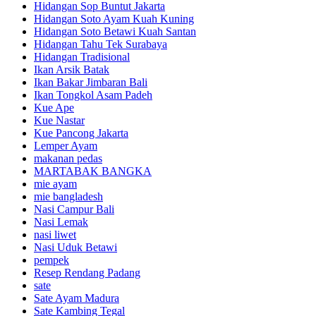
Hidangan Sop Buntut Jakarta
Hidangan Soto Ayam Kuah Kuning
Hidangan Soto Betawi Kuah Santan
Hidangan Tahu Tek Surabaya
Hidangan Tradisional
Ikan Arsik Batak
Ikan Bakar Jimbaran Bali
Ikan Tongkol Asam Padeh
Kue Ape
Kue Nastar
Kue Pancong Jakarta
Lemper Ayam
makanan pedas
MARTABAK BANGKA
mie ayam
mie bangladesh
Nasi Campur Bali
Nasi Lemak
nasi liwet
Nasi Uduk Betawi
pempek
Resep Rendang Padang
sate
Sate Ayam Madura
Sate Kambing Tegal