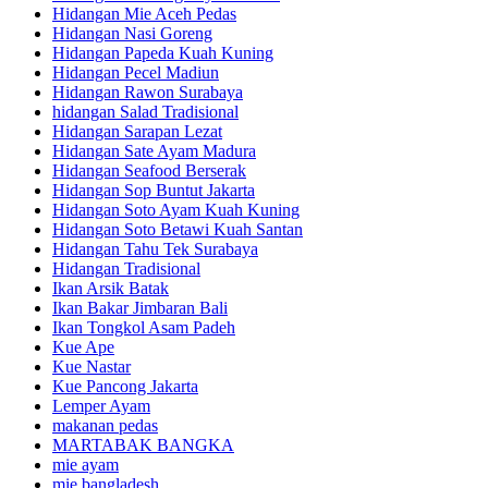
Hidangan Mie Aceh Pedas
Hidangan Nasi Goreng
Hidangan Papeda Kuah Kuning
Hidangan Pecel Madiun
Hidangan Rawon Surabaya
hidangan Salad Tradisional
Hidangan Sarapan Lezat
Hidangan Sate Ayam Madura
Hidangan Seafood Berserak
Hidangan Sop Buntut Jakarta
Hidangan Soto Ayam Kuah Kuning
Hidangan Soto Betawi Kuah Santan
Hidangan Tahu Tek Surabaya
Hidangan Tradisional
Ikan Arsik Batak
Ikan Bakar Jimbaran Bali
Ikan Tongkol Asam Padeh
Kue Ape
Kue Nastar
Kue Pancong Jakarta
Lemper Ayam
makanan pedas
MARTABAK BANGKA
mie ayam
mie bangladesh