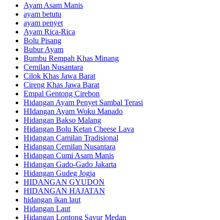
Ayam Asam Manis
ayam betutu
ayam penyet
Ayam Rica-Rica
Bolu Pisang
Bubur Ayam
Bumbu Rempah Khas Minang
Cemilan Nusantara
Cilok Khas Jawa Barat
Cireng Khas Jawa Barat
Empal Gentong Cirebon
Hidangan Ayam Penyet Sambal Terasi
HIdangan Ayam Woku Manado
Hidangan Bakso Malang
Hidangan Bolu Ketan Cheese Lava
Hidangan Camilan Tradisional
Hidangan Cemilan Nusantara
Hidangan Cumi Asam Manis
Hidangan Gado-Gado Jakarta
Hidangan Gudeg Jogja
HIDANGAN GYUDON
HIDANGAN HAJATAN
hidangan ikan laut
Hidangan Laut
Hidangan Lontong Sayur Medan