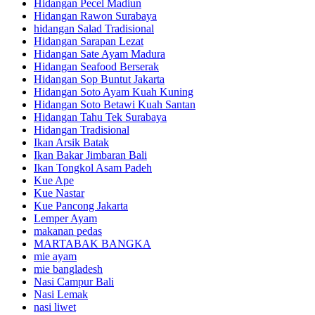
Hidangan Pecel Madiun
Hidangan Rawon Surabaya
hidangan Salad Tradisional
Hidangan Sarapan Lezat
Hidangan Sate Ayam Madura
Hidangan Seafood Berserak
Hidangan Sop Buntut Jakarta
Hidangan Soto Ayam Kuah Kuning
Hidangan Soto Betawi Kuah Santan
Hidangan Tahu Tek Surabaya
Hidangan Tradisional
Ikan Arsik Batak
Ikan Bakar Jimbaran Bali
Ikan Tongkol Asam Padeh
Kue Ape
Kue Nastar
Kue Pancong Jakarta
Lemper Ayam
makanan pedas
MARTABAK BANGKA
mie ayam
mie bangladesh
Nasi Campur Bali
Nasi Lemak
nasi liwet