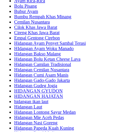
Ayam Rica-Rica
Bolu Pisang
Bubur Ayam
Bumbu Rempah Khas Minang
Cemilan Nusantara
Cilok Khas Jawa Barat
Cireng Khas Jawa Barat
Empal Gentong Cirebon
Hidangan Ayam Penyet Sambal Terasi
HIdangan Ayam Woku Manado
Hidangan Bakso Malang
Hidangan Bolu Ketan Cheese Lava
Hidangan Camilan Tradisional
Hidangan Cemilan Nusantara
Hidangan Cumi Asam Manis
Hidangan Gado-Gado Jakarta
Hidangan Gudeg Jogja
HIDANGAN GYUDON
HIDANGAN HAJATAN
hidangan ikan laut
Hidangan Laut
Hidangan Lontong Sayur Medan
Hidangan Mie Aceh Pedas
Hidangan Nasi Goreng
Hidangan Papeda Kuah Kuning