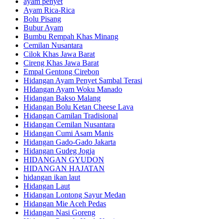
ayam penyet
Ayam Rica-Rica
Bolu Pisang
Bubur Ayam
Bumbu Rempah Khas Minang
Cemilan Nusantara
Cilok Khas Jawa Barat
Cireng Khas Jawa Barat
Empal Gentong Cirebon
Hidangan Ayam Penyet Sambal Terasi
HIdangan Ayam Woku Manado
Hidangan Bakso Malang
Hidangan Bolu Ketan Cheese Lava
Hidangan Camilan Tradisional
Hidangan Cemilan Nusantara
Hidangan Cumi Asam Manis
Hidangan Gado-Gado Jakarta
Hidangan Gudeg Jogja
HIDANGAN GYUDON
HIDANGAN HAJATAN
hidangan ikan laut
Hidangan Laut
Hidangan Lontong Sayur Medan
Hidangan Mie Aceh Pedas
Hidangan Nasi Goreng