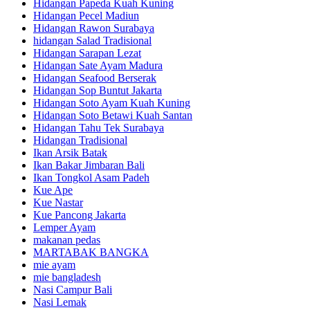
Hidangan Papeda Kuah Kuning
Hidangan Pecel Madiun
Hidangan Rawon Surabaya
hidangan Salad Tradisional
Hidangan Sarapan Lezat
Hidangan Sate Ayam Madura
Hidangan Seafood Berserak
Hidangan Sop Buntut Jakarta
Hidangan Soto Ayam Kuah Kuning
Hidangan Soto Betawi Kuah Santan
Hidangan Tahu Tek Surabaya
Hidangan Tradisional
Ikan Arsik Batak
Ikan Bakar Jimbaran Bali
Ikan Tongkol Asam Padeh
Kue Ape
Kue Nastar
Kue Pancong Jakarta
Lemper Ayam
makanan pedas
MARTABAK BANGKA
mie ayam
mie bangladesh
Nasi Campur Bali
Nasi Lemak