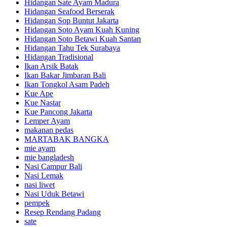
Hidangan Sate Ayam Madura
Hidangan Seafood Berserak
Hidangan Sop Buntut Jakarta
Hidangan Soto Ayam Kuah Kuning
Hidangan Soto Betawi Kuah Santan
Hidangan Tahu Tek Surabaya
Hidangan Tradisional
Ikan Arsik Batak
Ikan Bakar Jimbaran Bali
Ikan Tongkol Asam Padeh
Kue Ape
Kue Nastar
Kue Pancong Jakarta
Lemper Ayam
makanan pedas
MARTABAK BANGKA
mie ayam
mie bangladesh
Nasi Campur Bali
Nasi Lemak
nasi liwet
Nasi Uduk Betawi
pempek
Resep Rendang Padang
sate