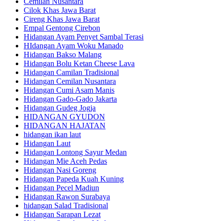
Cemilan Nusantara
Cilok Khas Jawa Barat
Cireng Khas Jawa Barat
Empal Gentong Cirebon
Hidangan Ayam Penyet Sambal Terasi
HIdangan Ayam Woku Manado
Hidangan Bakso Malang
Hidangan Bolu Ketan Cheese Lava
Hidangan Camilan Tradisional
Hidangan Cemilan Nusantara
Hidangan Cumi Asam Manis
Hidangan Gado-Gado Jakarta
Hidangan Gudeg Jogja
HIDANGAN GYUDON
HIDANGAN HAJATAN
hidangan ikan laut
Hidangan Laut
Hidangan Lontong Sayur Medan
Hidangan Mie Aceh Pedas
Hidangan Nasi Goreng
Hidangan Papeda Kuah Kuning
Hidangan Pecel Madiun
Hidangan Rawon Surabaya
hidangan Salad Tradisional
Hidangan Sarapan Lezat