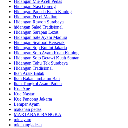
Hidangan Mie Aceh Pedas
Hidangan Nasi Goreng
Hidangan Papeda Kuah Kuning
Hidangan Pecel Madiun
Hidangan Rawon Surabaya
hidangan Salad Tradisional
Hidangan Sarapan Lezat
Hidangan Sate Ayam Madura
Hidangan Seafood Berserak
Hidangan Sop Buntut Jakarta
Hidangan Soto Ayam Kuah Kuning
Hidangan Soto Betawi Kuah Santan
Hidangan Tahu Tek Surabaya
Hidangan Tradisional
Ikan Arsik Batak
Ikan Bakar Jimbaran Bali
Ikan Tongkol Asam Padeh
Kue Ape
Kue Nastar
Kue Pancong Jakarta
Lemper Ayam
makanan pedas
MARTABAK BANGKA
mie ayam
mie bangladesh