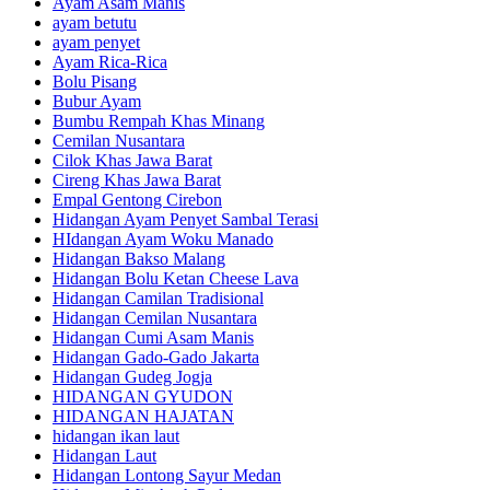
Ayam Asam Manis
ayam betutu
ayam penyet
Ayam Rica-Rica
Bolu Pisang
Bubur Ayam
Bumbu Rempah Khas Minang
Cemilan Nusantara
Cilok Khas Jawa Barat
Cireng Khas Jawa Barat
Empal Gentong Cirebon
Hidangan Ayam Penyet Sambal Terasi
HIdangan Ayam Woku Manado
Hidangan Bakso Malang
Hidangan Bolu Ketan Cheese Lava
Hidangan Camilan Tradisional
Hidangan Cemilan Nusantara
Hidangan Cumi Asam Manis
Hidangan Gado-Gado Jakarta
Hidangan Gudeg Jogja
HIDANGAN GYUDON
HIDANGAN HAJATAN
hidangan ikan laut
Hidangan Laut
Hidangan Lontong Sayur Medan