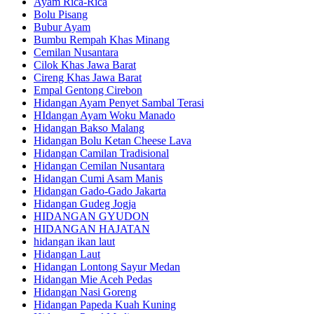
Ayam Rica-Rica
Bolu Pisang
Bubur Ayam
Bumbu Rempah Khas Minang
Cemilan Nusantara
Cilok Khas Jawa Barat
Cireng Khas Jawa Barat
Empal Gentong Cirebon
Hidangan Ayam Penyet Sambal Terasi
HIdangan Ayam Woku Manado
Hidangan Bakso Malang
Hidangan Bolu Ketan Cheese Lava
Hidangan Camilan Tradisional
Hidangan Cemilan Nusantara
Hidangan Cumi Asam Manis
Hidangan Gado-Gado Jakarta
Hidangan Gudeg Jogja
HIDANGAN GYUDON
HIDANGAN HAJATAN
hidangan ikan laut
Hidangan Laut
Hidangan Lontong Sayur Medan
Hidangan Mie Aceh Pedas
Hidangan Nasi Goreng
Hidangan Papeda Kuah Kuning