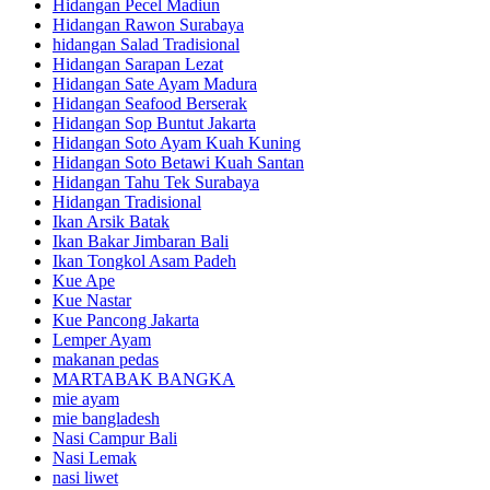
Hidangan Pecel Madiun
Hidangan Rawon Surabaya
hidangan Salad Tradisional
Hidangan Sarapan Lezat
Hidangan Sate Ayam Madura
Hidangan Seafood Berserak
Hidangan Sop Buntut Jakarta
Hidangan Soto Ayam Kuah Kuning
Hidangan Soto Betawi Kuah Santan
Hidangan Tahu Tek Surabaya
Hidangan Tradisional
Ikan Arsik Batak
Ikan Bakar Jimbaran Bali
Ikan Tongkol Asam Padeh
Kue Ape
Kue Nastar
Kue Pancong Jakarta
Lemper Ayam
makanan pedas
MARTABAK BANGKA
mie ayam
mie bangladesh
Nasi Campur Bali
Nasi Lemak
nasi liwet