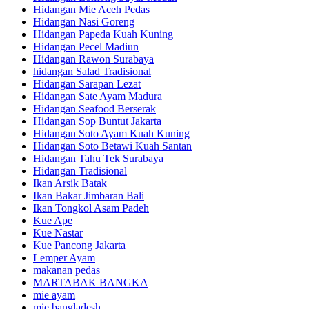
Hidangan Mie Aceh Pedas
Hidangan Nasi Goreng
Hidangan Papeda Kuah Kuning
Hidangan Pecel Madiun
Hidangan Rawon Surabaya
hidangan Salad Tradisional
Hidangan Sarapan Lezat
Hidangan Sate Ayam Madura
Hidangan Seafood Berserak
Hidangan Sop Buntut Jakarta
Hidangan Soto Ayam Kuah Kuning
Hidangan Soto Betawi Kuah Santan
Hidangan Tahu Tek Surabaya
Hidangan Tradisional
Ikan Arsik Batak
Ikan Bakar Jimbaran Bali
Ikan Tongkol Asam Padeh
Kue Ape
Kue Nastar
Kue Pancong Jakarta
Lemper Ayam
makanan pedas
MARTABAK BANGKA
mie ayam
mie bangladesh