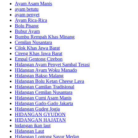
Ayam Asam Manis
ayam betutu
ayam penyet
Ayam Rica-Rica
Bolu Pisang
Bubur Ayam
Bumbu Rempah Khas Minang
Cemilan Nusantara
Cilok Khas Jawa Barat
Cireng Khas Jawa Barat
Empal Gentong Cirebon
Hidangan Ayam Penyet Sambal Terasi
HIdangan Ayam Woku Manado
Hidangan Bakso Malang
Hidangan Bolu Ketan Cheese Lava
Hidangan Camilan Tradisional
Hidangan Cemilan Nusantara
Hidangan Cumi Asam Manis
Hidangan Gado-Gado Jakarta
Hidangan Gudeg Jogja
HIDANGAN GYUDON
HIDANGAN HAJATAN
hidangan ikan laut
Hidangan Laut
Hidangan Lontong Sayur Medan