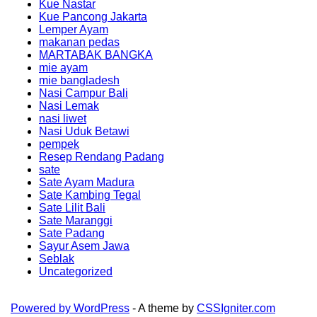
Kue Nastar
Kue Pancong Jakarta
Lemper Ayam
makanan pedas
MARTABAK BANGKA
mie ayam
mie bangladesh
Nasi Campur Bali
Nasi Lemak
nasi liwet
Nasi Uduk Betawi
pempek
Resep Rendang Padang
sate
Sate Ayam Madura
Sate Kambing Tegal
Sate Lilit Bali
Sate Maranggi
Sate Padang
Sayur Asem Jawa
Seblak
Uncategorized
Powered by WordPress
- A theme by
CSSIgniter.com