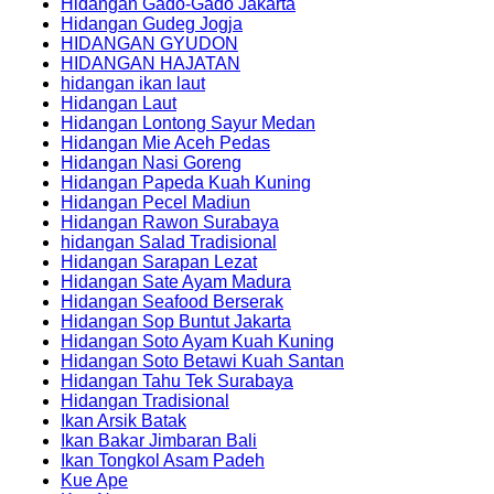
Hidangan Gado-Gado Jakarta
Hidangan Gudeg Jogja
HIDANGAN GYUDON
HIDANGAN HAJATAN
hidangan ikan laut
Hidangan Laut
Hidangan Lontong Sayur Medan
Hidangan Mie Aceh Pedas
Hidangan Nasi Goreng
Hidangan Papeda Kuah Kuning
Hidangan Pecel Madiun
Hidangan Rawon Surabaya
hidangan Salad Tradisional
Hidangan Sarapan Lezat
Hidangan Sate Ayam Madura
Hidangan Seafood Berserak
Hidangan Sop Buntut Jakarta
Hidangan Soto Ayam Kuah Kuning
Hidangan Soto Betawi Kuah Santan
Hidangan Tahu Tek Surabaya
Hidangan Tradisional
Ikan Arsik Batak
Ikan Bakar Jimbaran Bali
Ikan Tongkol Asam Padeh
Kue Ape