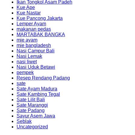
Ikan Tongkol Asam Padeh
Kue Ape
Kue Nastar
Kue Pancong Jakarta
Lemper Ayam
makanan pedas
MARTABAK BANGKA
mie ayam
mie bangladesh
Nasi Campur Bali
Nasi Lemak
nasi liwet
Nasi Uduk Betawi
pempek
Resep Rendang Padang
sate
Sate Ayam Madura
Sate Kambing Tegal
Sate Lilit Bali
Sate Maranggi
Sate Padang
Sayur Asem Jawa
Seblak
Uncategorized