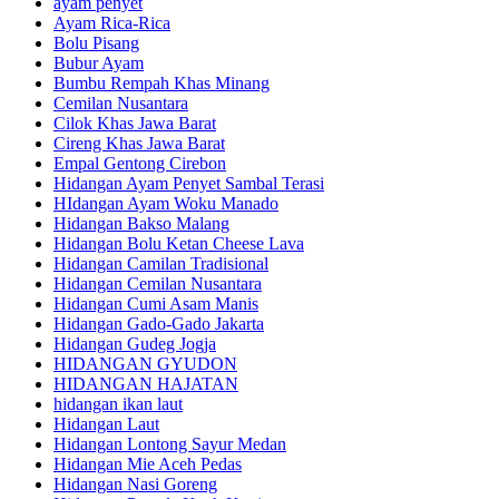
ayam penyet
Ayam Rica-Rica
Bolu Pisang
Bubur Ayam
Bumbu Rempah Khas Minang
Cemilan Nusantara
Cilok Khas Jawa Barat
Cireng Khas Jawa Barat
Empal Gentong Cirebon
Hidangan Ayam Penyet Sambal Terasi
HIdangan Ayam Woku Manado
Hidangan Bakso Malang
Hidangan Bolu Ketan Cheese Lava
Hidangan Camilan Tradisional
Hidangan Cemilan Nusantara
Hidangan Cumi Asam Manis
Hidangan Gado-Gado Jakarta
Hidangan Gudeg Jogja
HIDANGAN GYUDON
HIDANGAN HAJATAN
hidangan ikan laut
Hidangan Laut
Hidangan Lontong Sayur Medan
Hidangan Mie Aceh Pedas
Hidangan Nasi Goreng