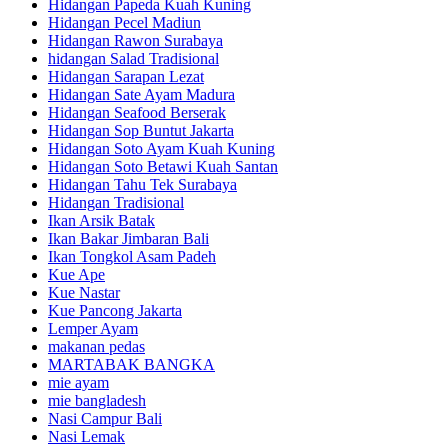
Hidangan Papeda Kuah Kuning
Hidangan Pecel Madiun
Hidangan Rawon Surabaya
hidangan Salad Tradisional
Hidangan Sarapan Lezat
Hidangan Sate Ayam Madura
Hidangan Seafood Berserak
Hidangan Sop Buntut Jakarta
Hidangan Soto Ayam Kuah Kuning
Hidangan Soto Betawi Kuah Santan
Hidangan Tahu Tek Surabaya
Hidangan Tradisional
Ikan Arsik Batak
Ikan Bakar Jimbaran Bali
Ikan Tongkol Asam Padeh
Kue Ape
Kue Nastar
Kue Pancong Jakarta
Lemper Ayam
makanan pedas
MARTABAK BANGKA
mie ayam
mie bangladesh
Nasi Campur Bali
Nasi Lemak