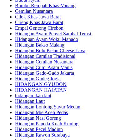
Bumbu Rempah Khas Minang
Cemilan Nusantara
Cilok Khas Jawa Barat
Cireng Khas Jawa Barat
Empal Gentong Cirebon
Hidangan Ayam Penyet Sambal Terasi
HIdangan Ayam Woku Manado
Hidangan Bakso Malang
Hidangan Bolu Ketan Cheese Lava
Hidangan Camilan Tradisional
Hidangan Cemilan Nusantara
Hidangan Cumi Asam Manis
Hidangan Gado-Gado Jakarta
Hidangan Gudeg Jogja
HIDANGAN GYUDON
HIDANGAN HAJATAN
hidangan ikan laut
Hidangan Laut
Hidangan Lontong Sayur Medan
Hidangan Mie Aceh Pedas
Hidangan Nasi Goreng
Hidangan Papeda Kuah Kuning
Hidangan Pecel Madiun
Hidangan Rawon Surabaya