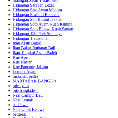
hidangan Salad Tradisional
Hidangan Sarapan Lezat
Hidangan Sate Ayam Madura
Hidangan Seafood Berserak
Hidangan Sop Buntut Jakarta
Hidangan Soto Ayam Kuah Kuning
Hidangan Soto Betawi Kuah Santan
Hidangan Tahu Tek Surabaya
Hidangan Tradisional
Ikan Arsik Batak
Ikan Bakar Jimbaran Bali
Ikan Tongkol Asam Padeh
Kue Ape
Kue Nastar
Kue Pancong Jakarta
Lemper Ayam
makanan pedas
MARTABAK BANGKA
mie ayam
mie bangladesh
Nasi Campur Bali
Nasi Lemak
nasi liwet
Nasi Uduk Betawi
pempek