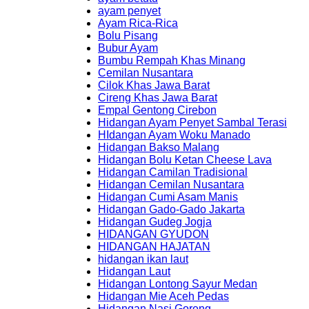
ayam penyet
Ayam Rica-Rica
Bolu Pisang
Bubur Ayam
Bumbu Rempah Khas Minang
Cemilan Nusantara
Cilok Khas Jawa Barat
Cireng Khas Jawa Barat
Empal Gentong Cirebon
Hidangan Ayam Penyet Sambal Terasi
HIdangan Ayam Woku Manado
Hidangan Bakso Malang
Hidangan Bolu Ketan Cheese Lava
Hidangan Camilan Tradisional
Hidangan Cemilan Nusantara
Hidangan Cumi Asam Manis
Hidangan Gado-Gado Jakarta
Hidangan Gudeg Jogja
HIDANGAN GYUDON
HIDANGAN HAJATAN
hidangan ikan laut
Hidangan Laut
Hidangan Lontong Sayur Medan
Hidangan Mie Aceh Pedas
Hidangan Nasi Goreng