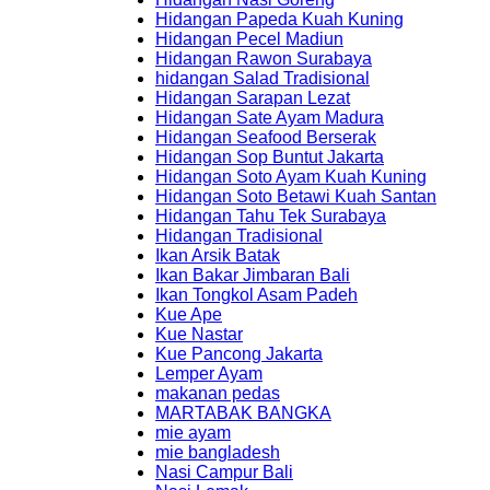
Hidangan Papeda Kuah Kuning
Hidangan Pecel Madiun
Hidangan Rawon Surabaya
hidangan Salad Tradisional
Hidangan Sarapan Lezat
Hidangan Sate Ayam Madura
Hidangan Seafood Berserak
Hidangan Sop Buntut Jakarta
Hidangan Soto Ayam Kuah Kuning
Hidangan Soto Betawi Kuah Santan
Hidangan Tahu Tek Surabaya
Hidangan Tradisional
Ikan Arsik Batak
Ikan Bakar Jimbaran Bali
Ikan Tongkol Asam Padeh
Kue Ape
Kue Nastar
Kue Pancong Jakarta
Lemper Ayam
makanan pedas
MARTABAK BANGKA
mie ayam
mie bangladesh
Nasi Campur Bali