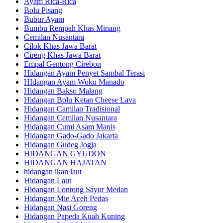
Ayam Rica-Rica
Bolu Pisang
Bubur Ayam
Bumbu Rempah Khas Minang
Cemilan Nusantara
Cilok Khas Jawa Barat
Cireng Khas Jawa Barat
Empal Gentong Cirebon
Hidangan Ayam Penyet Sambal Terasi
HIdangan Ayam Woku Manado
Hidangan Bakso Malang
Hidangan Bolu Ketan Cheese Lava
Hidangan Camilan Tradisional
Hidangan Cemilan Nusantara
Hidangan Cumi Asam Manis
Hidangan Gado-Gado Jakarta
Hidangan Gudeg Jogja
HIDANGAN GYUDON
HIDANGAN HAJATAN
hidangan ikan laut
Hidangan Laut
Hidangan Lontong Sayur Medan
Hidangan Mie Aceh Pedas
Hidangan Nasi Goreng
Hidangan Papeda Kuah Kuning