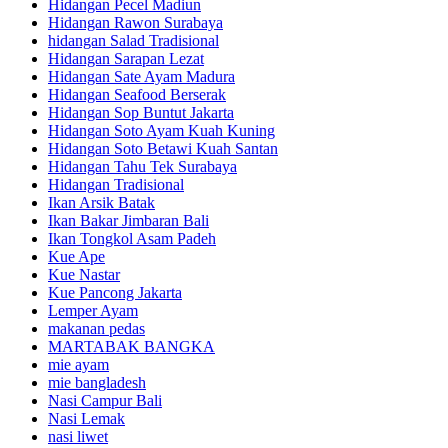
Hidangan Pecel Madiun
Hidangan Rawon Surabaya
hidangan Salad Tradisional
Hidangan Sarapan Lezat
Hidangan Sate Ayam Madura
Hidangan Seafood Berserak
Hidangan Sop Buntut Jakarta
Hidangan Soto Ayam Kuah Kuning
Hidangan Soto Betawi Kuah Santan
Hidangan Tahu Tek Surabaya
Hidangan Tradisional
Ikan Arsik Batak
Ikan Bakar Jimbaran Bali
Ikan Tongkol Asam Padeh
Kue Ape
Kue Nastar
Kue Pancong Jakarta
Lemper Ayam
makanan pedas
MARTABAK BANGKA
mie ayam
mie bangladesh
Nasi Campur Bali
Nasi Lemak
nasi liwet