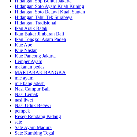
Hidangan Sop Buntut Jakarta
Hidangan Soto Ayam Kuah Kuning
Hidangan Soto Betawi Kuah Santan
Hidangan Tahu Tek Surabaya
Hidangan Tradisional
Ikan Arsik Batak
Ikan Bakar Jimbaran Bali
Ikan Tongkol Asam Padeh
Kue Ape
Kue Nastar
Kue Pancong Jakarta
Lemper Ayam
makanan pedas
MARTABAK BANGKA
mie ayam
mie bangladesh
Nasi Campur Bali
Nasi Lemak
nasi liwet
Nasi Uduk Betawi
pempek
Resep Rendang Padang
sate
Sate Ayam Madura
Sate Kambing Tegal