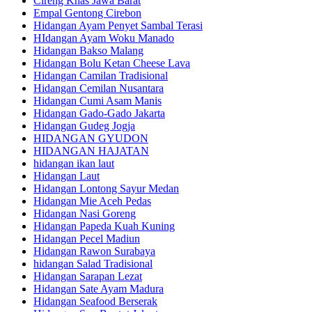
Cireng Khas Jawa Barat
Empal Gentong Cirebon
Hidangan Ayam Penyet Sambal Terasi
HIdangan Ayam Woku Manado
Hidangan Bakso Malang
Hidangan Bolu Ketan Cheese Lava
Hidangan Camilan Tradisional
Hidangan Cemilan Nusantara
Hidangan Cumi Asam Manis
Hidangan Gado-Gado Jakarta
Hidangan Gudeg Jogja
HIDANGAN GYUDON
HIDANGAN HAJATAN
hidangan ikan laut
Hidangan Laut
Hidangan Lontong Sayur Medan
Hidangan Mie Aceh Pedas
Hidangan Nasi Goreng
Hidangan Papeda Kuah Kuning
Hidangan Pecel Madiun
Hidangan Rawon Surabaya
hidangan Salad Tradisional
Hidangan Sarapan Lezat
Hidangan Sate Ayam Madura
Hidangan Seafood Berserak