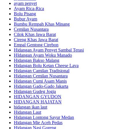
ayam penyet
Ayam Rica-Rica
Bolu Pisang
Bubur Ayam
Bumbu Rempah Khas Minang
Cemilan Nusantara
Cilok Khas Jawa Barat
Cireng Khas Jawa Barat
Empal Gentong Cirebon
Hidangan Ayam Penyet Sambal Terasi
HIdangan Ayam Woku Manado
Hidangan Bakso Malang
Hidangan Bolu Ketan Cheese Lava
Hidangan Camilan Tradisional
Hidangan Cemilan Nusantara
Hidangan Cumi Asam Manis
Hidangan Gado-Gado Jakarta
Hidangan Gudeg Jogja
HIDANGAN GYUDON
HIDANGAN HAJATAN
hidangan ikan laut
Hidangan Laut
Hidangan Lontong Sayur Medan
Hidangan Mie Aceh Pedas
Hidangan Nasi Goreng