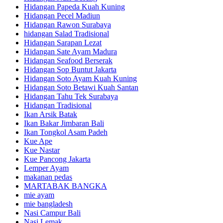
Hidangan Papeda Kuah Kuning
Hidangan Pecel Madiun
Hidangan Rawon Surabaya
hidangan Salad Tradisional
Hidangan Sarapan Lezat
Hidangan Sate Ayam Madura
Hidangan Seafood Berserak
Hidangan Sop Buntut Jakarta
Hidangan Soto Ayam Kuah Kuning
Hidangan Soto Betawi Kuah Santan
Hidangan Tahu Tek Surabaya
Hidangan Tradisional
Ikan Arsik Batak
Ikan Bakar Jimbaran Bali
Ikan Tongkol Asam Padeh
Kue Ape
Kue Nastar
Kue Pancong Jakarta
Lemper Ayam
makanan pedas
MARTABAK BANGKA
mie ayam
mie bangladesh
Nasi Campur Bali
Nasi Lemak