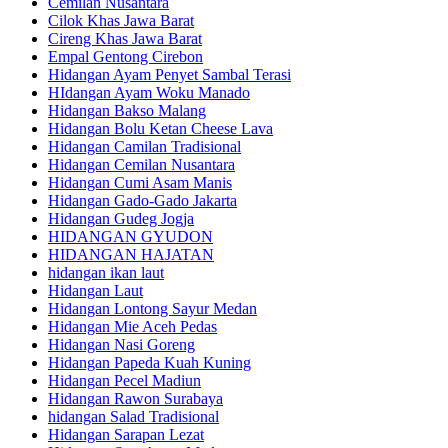
Cemilan Nusantara
Cilok Khas Jawa Barat
Cireng Khas Jawa Barat
Empal Gentong Cirebon
Hidangan Ayam Penyet Sambal Terasi
HIdangan Ayam Woku Manado
Hidangan Bakso Malang
Hidangan Bolu Ketan Cheese Lava
Hidangan Camilan Tradisional
Hidangan Cemilan Nusantara
Hidangan Cumi Asam Manis
Hidangan Gado-Gado Jakarta
Hidangan Gudeg Jogja
HIDANGAN GYUDON
HIDANGAN HAJATAN
hidangan ikan laut
Hidangan Laut
Hidangan Lontong Sayur Medan
Hidangan Mie Aceh Pedas
Hidangan Nasi Goreng
Hidangan Papeda Kuah Kuning
Hidangan Pecel Madiun
Hidangan Rawon Surabaya
hidangan Salad Tradisional
Hidangan Sarapan Lezat