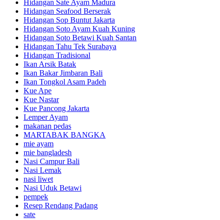
Hidangan Sate Ayam Madura
Hidangan Seafood Berserak
Hidangan Sop Buntut Jakarta
Hidangan Soto Ayam Kuah Kuning
Hidangan Soto Betawi Kuah Santan
Hidangan Tahu Tek Surabaya
Hidangan Tradisional
Ikan Arsik Batak
Ikan Bakar Jimbaran Bali
Ikan Tongkol Asam Padeh
Kue Ape
Kue Nastar
Kue Pancong Jakarta
Lemper Ayam
makanan pedas
MARTABAK BANGKA
mie ayam
mie bangladesh
Nasi Campur Bali
Nasi Lemak
nasi liwet
Nasi Uduk Betawi
pempek
Resep Rendang Padang
sate