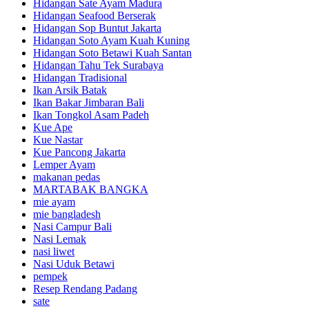
Hidangan Sate Ayam Madura
Hidangan Seafood Berserak
Hidangan Sop Buntut Jakarta
Hidangan Soto Ayam Kuah Kuning
Hidangan Soto Betawi Kuah Santan
Hidangan Tahu Tek Surabaya
Hidangan Tradisional
Ikan Arsik Batak
Ikan Bakar Jimbaran Bali
Ikan Tongkol Asam Padeh
Kue Ape
Kue Nastar
Kue Pancong Jakarta
Lemper Ayam
makanan pedas
MARTABAK BANGKA
mie ayam
mie bangladesh
Nasi Campur Bali
Nasi Lemak
nasi liwet
Nasi Uduk Betawi
pempek
Resep Rendang Padang
sate