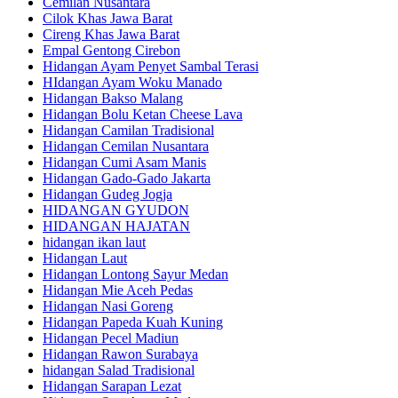
Cemilan Nusantara
Cilok Khas Jawa Barat
Cireng Khas Jawa Barat
Empal Gentong Cirebon
Hidangan Ayam Penyet Sambal Terasi
HIdangan Ayam Woku Manado
Hidangan Bakso Malang
Hidangan Bolu Ketan Cheese Lava
Hidangan Camilan Tradisional
Hidangan Cemilan Nusantara
Hidangan Cumi Asam Manis
Hidangan Gado-Gado Jakarta
Hidangan Gudeg Jogja
HIDANGAN GYUDON
HIDANGAN HAJATAN
hidangan ikan laut
Hidangan Laut
Hidangan Lontong Sayur Medan
Hidangan Mie Aceh Pedas
Hidangan Nasi Goreng
Hidangan Papeda Kuah Kuning
Hidangan Pecel Madiun
Hidangan Rawon Surabaya
hidangan Salad Tradisional
Hidangan Sarapan Lezat