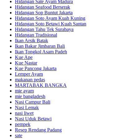
Hidangan Sate Ayam Madura
Hidangan Seafood Berserak
Hidangan Sop Buntut Jakarta
Hidangan Soto Ayam Kuah Kuning
Hidangan Soto Betawi Kuah Santan
Hidangan Tahu Tek Surabaya
Hidangan Tradisional
Ikan Arsik Batak
Ikan Bakar Jimbaran Bali
Ikan Tongkol Asam Padeh
Kue Ape
Kue Nastar
Kue Pancong Jakarta
Lemper Ayam
makanan pedas
MARTABAK BANGKA
mie ayam
mie bangladesh
Nasi Campur Bali
Nasi Lemak
nasi liwet
Nasi Uduk Betawi
pempek
Resep Rendang Padang
sate