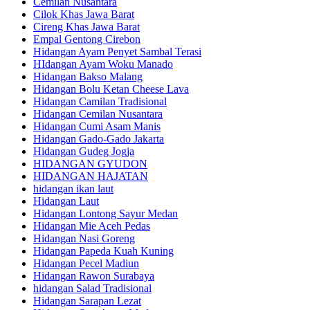
Cemilan Nusantara
Cilok Khas Jawa Barat
Cireng Khas Jawa Barat
Empal Gentong Cirebon
Hidangan Ayam Penyet Sambal Terasi
HIdangan Ayam Woku Manado
Hidangan Bakso Malang
Hidangan Bolu Ketan Cheese Lava
Hidangan Camilan Tradisional
Hidangan Cemilan Nusantara
Hidangan Cumi Asam Manis
Hidangan Gado-Gado Jakarta
Hidangan Gudeg Jogja
HIDANGAN GYUDON
HIDANGAN HAJATAN
hidangan ikan laut
Hidangan Laut
Hidangan Lontong Sayur Medan
Hidangan Mie Aceh Pedas
Hidangan Nasi Goreng
Hidangan Papeda Kuah Kuning
Hidangan Pecel Madiun
Hidangan Rawon Surabaya
hidangan Salad Tradisional
Hidangan Sarapan Lezat