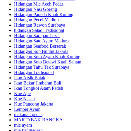
Hidangan Mie Aceh Pedas
Hidangan Nasi Goreng
Hidangan Papeda Kuah Kuning
Hidangan Pecel Madiun
Hidangan Rawon Surabaya
hidangan Salad Tradisional
Hidangan Sarapan Lezat
Hidangan Sate Ayam Madura
Hidangan Seafood Berserak
Hidangan Sop Buntut Jakarta
Hidangan Soto Ayam Kuah Kuning
Hidangan Soto Betawi Kuah Santan
Hidangan Tahu Tek Surabaya
Hidangan Tradisional
Ikan Arsik Batak
Ikan Bakar Jimbaran Bali
Ikan Tongkol Asam Padeh
Kue Ape
Kue Nastar
Kue Pancong Jakarta
Lemper Ayam
makanan pedas
MARTABAK BANGKA
mie ayam
mie bangladesh