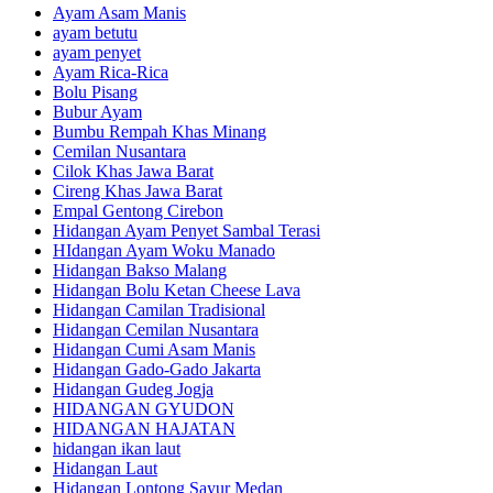
Ayam Asam Manis
ayam betutu
ayam penyet
Ayam Rica-Rica
Bolu Pisang
Bubur Ayam
Bumbu Rempah Khas Minang
Cemilan Nusantara
Cilok Khas Jawa Barat
Cireng Khas Jawa Barat
Empal Gentong Cirebon
Hidangan Ayam Penyet Sambal Terasi
HIdangan Ayam Woku Manado
Hidangan Bakso Malang
Hidangan Bolu Ketan Cheese Lava
Hidangan Camilan Tradisional
Hidangan Cemilan Nusantara
Hidangan Cumi Asam Manis
Hidangan Gado-Gado Jakarta
Hidangan Gudeg Jogja
HIDANGAN GYUDON
HIDANGAN HAJATAN
hidangan ikan laut
Hidangan Laut
Hidangan Lontong Sayur Medan