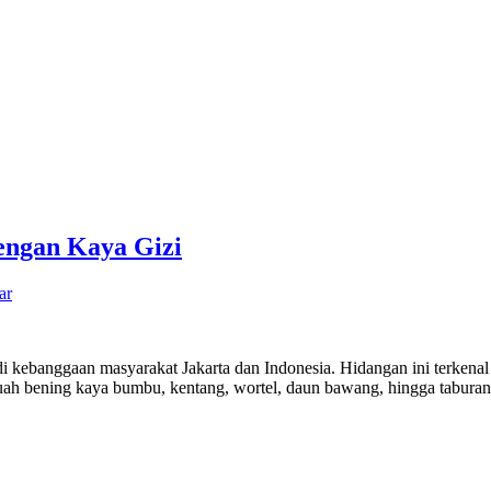
engan Kaya Gizi
ar
di kebanggaan masyarakat Jakarta dan Indonesia. Hidangan ini terkena
 kuah bening kaya bumbu, kentang, wortel, daun bawang, hingga tabu