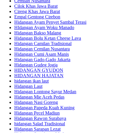
Cemilan Nusantara
Cilok Khas Jawa Barat
Cireng Khas Jawa Barat
Empal Gentong Cirebon
Hidangan Ayam Penyet Sambal Terasi
HIdangan Ayam Woku Manado
Hidangan Bakso Malang
Hidangan Bolu Ketan Cheese Lava
Hidangan Camilan Tradisional
Hidangan Cemilan Nusantara
Hidangan Cumi Asam Manis
Hidangan Gado-Gado Jakarta
Hidangan Gudeg Jogja
HIDANGAN GYUDON
HIDANGAN HAJATAN
hidangan ikan laut
Hidangan Laut
Hidangan Lontong Sayur Medan
Hidangan Mie Aceh Pedas
Hidangan Nasi Goreng
Hidangan Papeda Kuah Kuning
Hidangan Pecel Madiun
Hidangan Rawon Surabaya
hidangan Salad Tradisional
Hidangan Sarapan Lezat