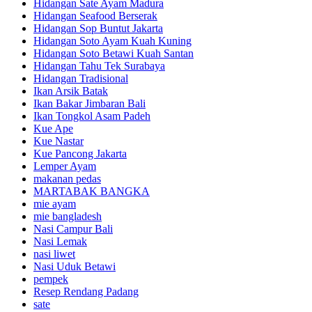
Hidangan Sate Ayam Madura
Hidangan Seafood Berserak
Hidangan Sop Buntut Jakarta
Hidangan Soto Ayam Kuah Kuning
Hidangan Soto Betawi Kuah Santan
Hidangan Tahu Tek Surabaya
Hidangan Tradisional
Ikan Arsik Batak
Ikan Bakar Jimbaran Bali
Ikan Tongkol Asam Padeh
Kue Ape
Kue Nastar
Kue Pancong Jakarta
Lemper Ayam
makanan pedas
MARTABAK BANGKA
mie ayam
mie bangladesh
Nasi Campur Bali
Nasi Lemak
nasi liwet
Nasi Uduk Betawi
pempek
Resep Rendang Padang
sate