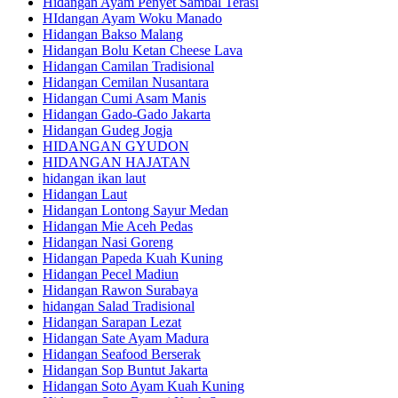
Hidangan Ayam Penyet Sambal Terasi
HIdangan Ayam Woku Manado
Hidangan Bakso Malang
Hidangan Bolu Ketan Cheese Lava
Hidangan Camilan Tradisional
Hidangan Cemilan Nusantara
Hidangan Cumi Asam Manis
Hidangan Gado-Gado Jakarta
Hidangan Gudeg Jogja
HIDANGAN GYUDON
HIDANGAN HAJATAN
hidangan ikan laut
Hidangan Laut
Hidangan Lontong Sayur Medan
Hidangan Mie Aceh Pedas
Hidangan Nasi Goreng
Hidangan Papeda Kuah Kuning
Hidangan Pecel Madiun
Hidangan Rawon Surabaya
hidangan Salad Tradisional
Hidangan Sarapan Lezat
Hidangan Sate Ayam Madura
Hidangan Seafood Berserak
Hidangan Sop Buntut Jakarta
Hidangan Soto Ayam Kuah Kuning