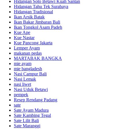
Hidangan Soto Betawi Kuah Santan
Hidangan Tahu Tek Surabaya
Hidangan Tradisional
Ikan Arsik Batak
Ikan Bakar Jimbaran Bali
Ikan Tongkol Asam Padeh
Kue Ape
Kue Nastar
Kue Pancong Jakarta
Lemper Ayam
makanan pedas
MARTABAK BANGKA
mie ayam
mie bangladesh
Nasi Campur Bali
Nasi Lemak
nasi liwet
Nasi Uduk Betawi
pempek
Resep Rendang Padang
sate
Sate Ayam Madura
Sate Kambing Tegal
Sate Lilit Bali
Sate Maranggi