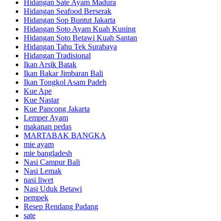
Hidangan Sate Ayam Madura
Hidangan Seafood Berserak
Hidangan Sop Buntut Jakarta
Hidangan Soto Ayam Kuah Kuning
Hidangan Soto Betawi Kuah Santan
Hidangan Tahu Tek Surabaya
Hidangan Tradisional
Ikan Arsik Batak
Ikan Bakar Jimbaran Bali
Ikan Tongkol Asam Padeh
Kue Ape
Kue Nastar
Kue Pancong Jakarta
Lemper Ayam
makanan pedas
MARTABAK BANGKA
mie ayam
mie bangladesh
Nasi Campur Bali
Nasi Lemak
nasi liwet
Nasi Uduk Betawi
pempek
Resep Rendang Padang
sate