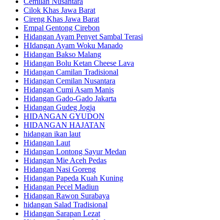
Cemilan Nusantara
Cilok Khas Jawa Barat
Cireng Khas Jawa Barat
Empal Gentong Cirebon
Hidangan Ayam Penyet Sambal Terasi
HIdangan Ayam Woku Manado
Hidangan Bakso Malang
Hidangan Bolu Ketan Cheese Lava
Hidangan Camilan Tradisional
Hidangan Cemilan Nusantara
Hidangan Cumi Asam Manis
Hidangan Gado-Gado Jakarta
Hidangan Gudeg Jogja
HIDANGAN GYUDON
HIDANGAN HAJATAN
hidangan ikan laut
Hidangan Laut
Hidangan Lontong Sayur Medan
Hidangan Mie Aceh Pedas
Hidangan Nasi Goreng
Hidangan Papeda Kuah Kuning
Hidangan Pecel Madiun
Hidangan Rawon Surabaya
hidangan Salad Tradisional
Hidangan Sarapan Lezat