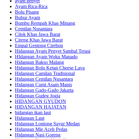
ayam penyet
Ayam Rica-Rica
Bolu Pisang
Bubur Ayam
Bumbu Rempah Khas Minang
Cemilan Nusantara
Cilok Khas Jawa Barat
Cireng Khas Jawa Barat
Empal Gentong Cirebon
Hidangan Ayam Penyet Sambal Terasi
HIdangan Ayam Woku Manado
Hidangan Bakso Malang
Hidangan Bolu Ketan Cheese Lava
Hidangan Camilan Tradisional
Hidangan Cemilan Nusantara
Hidangan Cumi Asam Manis
Hidangan Gado-Gado Jakarta
Hidangan Gudeg Jogja
HIDANGAN GYUDON
HIDANGAN HAJATAN
hidangan ikan laut
Hidangan Laut
Hidangan Lontong Sayur Medan
Hidangan Mie Aceh Pedas
Hidangan Nasi Goreng