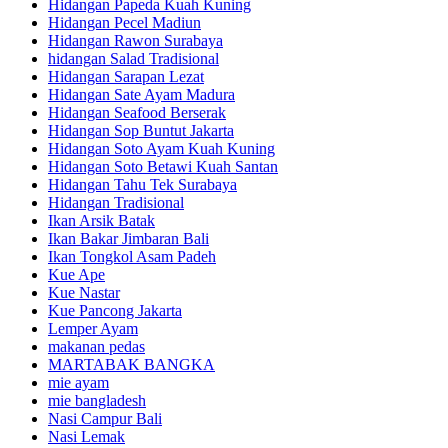
Hidangan Papeda Kuah Kuning
Hidangan Pecel Madiun
Hidangan Rawon Surabaya
hidangan Salad Tradisional
Hidangan Sarapan Lezat
Hidangan Sate Ayam Madura
Hidangan Seafood Berserak
Hidangan Sop Buntut Jakarta
Hidangan Soto Ayam Kuah Kuning
Hidangan Soto Betawi Kuah Santan
Hidangan Tahu Tek Surabaya
Hidangan Tradisional
Ikan Arsik Batak
Ikan Bakar Jimbaran Bali
Ikan Tongkol Asam Padeh
Kue Ape
Kue Nastar
Kue Pancong Jakarta
Lemper Ayam
makanan pedas
MARTABAK BANGKA
mie ayam
mie bangladesh
Nasi Campur Bali
Nasi Lemak