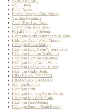
Ayam Rica-Rica
Bolu Pisang
Bubur Ayam
Bumbu Rempah Khas Minang
Cemilan Nusantara
Cilok Khas Jawa Barat
Cireng Khas Jawa Barat
Empal Gentong Cirebon
Hidangan Ayam Penyet Sambal Terasi
HIdangan Ayam Woku Manado
Hidangan Bakso Malang
Hidangan Bolu Ketan Cheese Lava
Hidangan Camilan Tradisional
Hidangan Cemilan Nusantara
Hidangan Cumi Asam Manis
Hidangan Gado-Gado Jakarta
Hidangan Gudeg Jogja
HIDANGAN GYUDON
HIDANGAN HAJATAN
hidangan ikan laut
Hidangan Laut
Hidangan Lontong Sayur Medan
Hidangan Mie Aceh Pedas
Hidangan Nasi Goreng
Hidangan Papeda Kuah Kuning