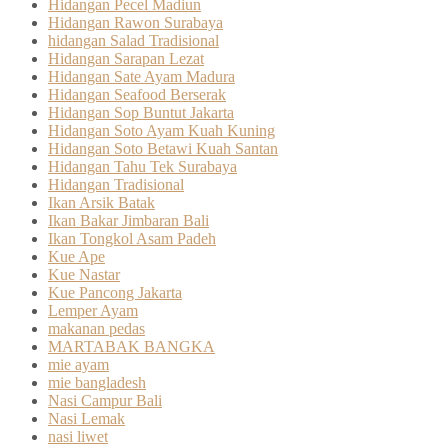
Hidangan Pecel Madiun
Hidangan Rawon Surabaya
hidangan Salad Tradisional
Hidangan Sarapan Lezat
Hidangan Sate Ayam Madura
Hidangan Seafood Berserak
Hidangan Sop Buntut Jakarta
Hidangan Soto Ayam Kuah Kuning
Hidangan Soto Betawi Kuah Santan
Hidangan Tahu Tek Surabaya
Hidangan Tradisional
Ikan Arsik Batak
Ikan Bakar Jimbaran Bali
Ikan Tongkol Asam Padeh
Kue Ape
Kue Nastar
Kue Pancong Jakarta
Lemper Ayam
makanan pedas
MARTABAK BANGKA
mie ayam
mie bangladesh
Nasi Campur Bali
Nasi Lemak
nasi liwet