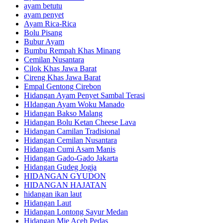
ayam betutu
ayam penyet
Ayam Rica-Rica
Bolu Pisang
Bubur Ayam
Bumbu Rempah Khas Minang
Cemilan Nusantara
Cilok Khas Jawa Barat
Cireng Khas Jawa Barat
Empal Gentong Cirebon
Hidangan Ayam Penyet Sambal Terasi
HIdangan Ayam Woku Manado
Hidangan Bakso Malang
Hidangan Bolu Ketan Cheese Lava
Hidangan Camilan Tradisional
Hidangan Cemilan Nusantara
Hidangan Cumi Asam Manis
Hidangan Gado-Gado Jakarta
Hidangan Gudeg Jogja
HIDANGAN GYUDON
HIDANGAN HAJATAN
hidangan ikan laut
Hidangan Laut
Hidangan Lontong Sayur Medan
Hidangan Mie Aceh Pedas