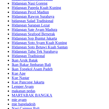
Hidangan Nasi Goreng
Hidangan Papeda Kuah Kuning
Hidangan Pecel Madiun
Hidangan Rawon Surabaya
hidangan Salad Tradisional
Hidangan Sarapan Lezat
Hidangan Sate Ayam Madura
Hidangan Seafood Berserak
Hidangan Sop Buntut Jakarta
Hidangan Soto Ayam Kuah Kuning
Hidangan Soto Betawi Kuah Santan
Hidangan Tahu Tek Surabaya
Hidangan Tradisional
Ikan Arsik Batak
Ikan Bakar Jimbaran Bali
Ikan Tongkol Asam Padeh
Kue Ape
Kue Nastar
Kue Pancong Jakarta
Lemper Ayam
makanan pedas
MARTABAK BANGKA
mie ayam
mie bangladesh
Nasi Campur Bali