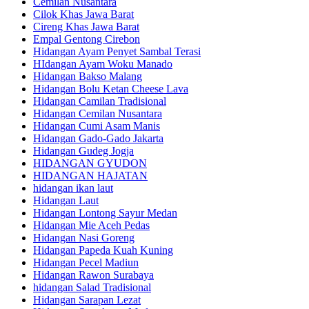
Cemilan Nusantara
Cilok Khas Jawa Barat
Cireng Khas Jawa Barat
Empal Gentong Cirebon
Hidangan Ayam Penyet Sambal Terasi
HIdangan Ayam Woku Manado
Hidangan Bakso Malang
Hidangan Bolu Ketan Cheese Lava
Hidangan Camilan Tradisional
Hidangan Cemilan Nusantara
Hidangan Cumi Asam Manis
Hidangan Gado-Gado Jakarta
Hidangan Gudeg Jogja
HIDANGAN GYUDON
HIDANGAN HAJATAN
hidangan ikan laut
Hidangan Laut
Hidangan Lontong Sayur Medan
Hidangan Mie Aceh Pedas
Hidangan Nasi Goreng
Hidangan Papeda Kuah Kuning
Hidangan Pecel Madiun
Hidangan Rawon Surabaya
hidangan Salad Tradisional
Hidangan Sarapan Lezat