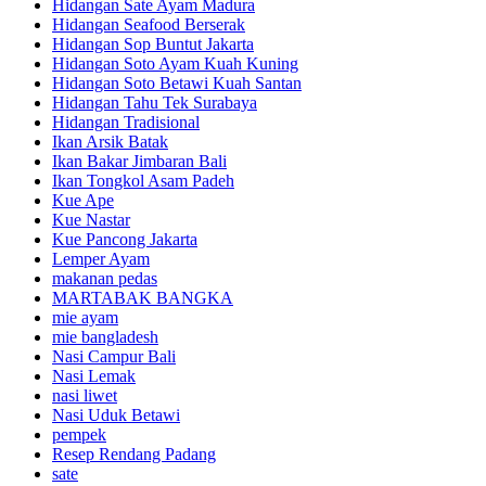
Hidangan Sate Ayam Madura
Hidangan Seafood Berserak
Hidangan Sop Buntut Jakarta
Hidangan Soto Ayam Kuah Kuning
Hidangan Soto Betawi Kuah Santan
Hidangan Tahu Tek Surabaya
Hidangan Tradisional
Ikan Arsik Batak
Ikan Bakar Jimbaran Bali
Ikan Tongkol Asam Padeh
Kue Ape
Kue Nastar
Kue Pancong Jakarta
Lemper Ayam
makanan pedas
MARTABAK BANGKA
mie ayam
mie bangladesh
Nasi Campur Bali
Nasi Lemak
nasi liwet
Nasi Uduk Betawi
pempek
Resep Rendang Padang
sate