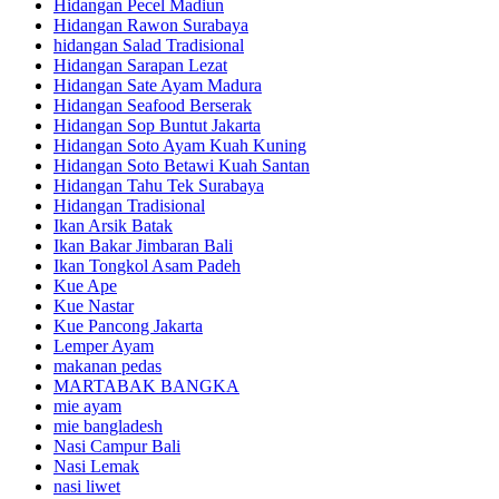
Hidangan Pecel Madiun
Hidangan Rawon Surabaya
hidangan Salad Tradisional
Hidangan Sarapan Lezat
Hidangan Sate Ayam Madura
Hidangan Seafood Berserak
Hidangan Sop Buntut Jakarta
Hidangan Soto Ayam Kuah Kuning
Hidangan Soto Betawi Kuah Santan
Hidangan Tahu Tek Surabaya
Hidangan Tradisional
Ikan Arsik Batak
Ikan Bakar Jimbaran Bali
Ikan Tongkol Asam Padeh
Kue Ape
Kue Nastar
Kue Pancong Jakarta
Lemper Ayam
makanan pedas
MARTABAK BANGKA
mie ayam
mie bangladesh
Nasi Campur Bali
Nasi Lemak
nasi liwet