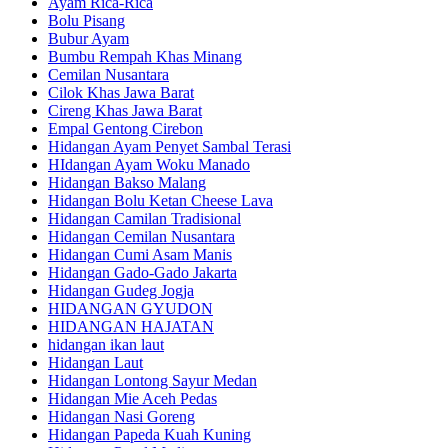
Ayam Rica-Rica
Bolu Pisang
Bubur Ayam
Bumbu Rempah Khas Minang
Cemilan Nusantara
Cilok Khas Jawa Barat
Cireng Khas Jawa Barat
Empal Gentong Cirebon
Hidangan Ayam Penyet Sambal Terasi
HIdangan Ayam Woku Manado
Hidangan Bakso Malang
Hidangan Bolu Ketan Cheese Lava
Hidangan Camilan Tradisional
Hidangan Cemilan Nusantara
Hidangan Cumi Asam Manis
Hidangan Gado-Gado Jakarta
Hidangan Gudeg Jogja
HIDANGAN GYUDON
HIDANGAN HAJATAN
hidangan ikan laut
Hidangan Laut
Hidangan Lontong Sayur Medan
Hidangan Mie Aceh Pedas
Hidangan Nasi Goreng
Hidangan Papeda Kuah Kuning