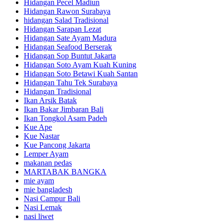
Hidangan Pecel Madiun
Hidangan Rawon Surabaya
hidangan Salad Tradisional
Hidangan Sarapan Lezat
Hidangan Sate Ayam Madura
Hidangan Seafood Berserak
Hidangan Sop Buntut Jakarta
Hidangan Soto Ayam Kuah Kuning
Hidangan Soto Betawi Kuah Santan
Hidangan Tahu Tek Surabaya
Hidangan Tradisional
Ikan Arsik Batak
Ikan Bakar Jimbaran Bali
Ikan Tongkol Asam Padeh
Kue Ape
Kue Nastar
Kue Pancong Jakarta
Lemper Ayam
makanan pedas
MARTABAK BANGKA
mie ayam
mie bangladesh
Nasi Campur Bali
Nasi Lemak
nasi liwet