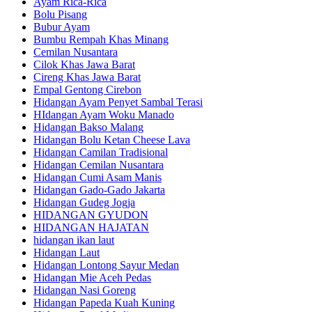
Ayam Rica-Rica
Bolu Pisang
Bubur Ayam
Bumbu Rempah Khas Minang
Cemilan Nusantara
Cilok Khas Jawa Barat
Cireng Khas Jawa Barat
Empal Gentong Cirebon
Hidangan Ayam Penyet Sambal Terasi
HIdangan Ayam Woku Manado
Hidangan Bakso Malang
Hidangan Bolu Ketan Cheese Lava
Hidangan Camilan Tradisional
Hidangan Cemilan Nusantara
Hidangan Cumi Asam Manis
Hidangan Gado-Gado Jakarta
Hidangan Gudeg Jogja
HIDANGAN GYUDON
HIDANGAN HAJATAN
hidangan ikan laut
Hidangan Laut
Hidangan Lontong Sayur Medan
Hidangan Mie Aceh Pedas
Hidangan Nasi Goreng
Hidangan Papeda Kuah Kuning