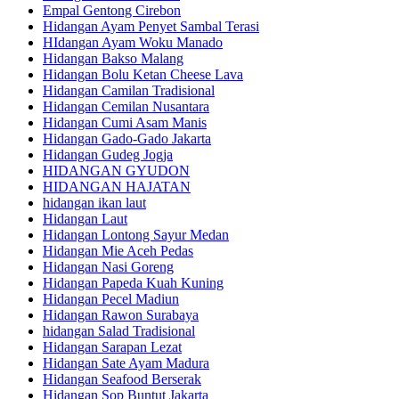
Empal Gentong Cirebon
Hidangan Ayam Penyet Sambal Terasi
HIdangan Ayam Woku Manado
Hidangan Bakso Malang
Hidangan Bolu Ketan Cheese Lava
Hidangan Camilan Tradisional
Hidangan Cemilan Nusantara
Hidangan Cumi Asam Manis
Hidangan Gado-Gado Jakarta
Hidangan Gudeg Jogja
HIDANGAN GYUDON
HIDANGAN HAJATAN
hidangan ikan laut
Hidangan Laut
Hidangan Lontong Sayur Medan
Hidangan Mie Aceh Pedas
Hidangan Nasi Goreng
Hidangan Papeda Kuah Kuning
Hidangan Pecel Madiun
Hidangan Rawon Surabaya
hidangan Salad Tradisional
Hidangan Sarapan Lezat
Hidangan Sate Ayam Madura
Hidangan Seafood Berserak
Hidangan Sop Buntut Jakarta