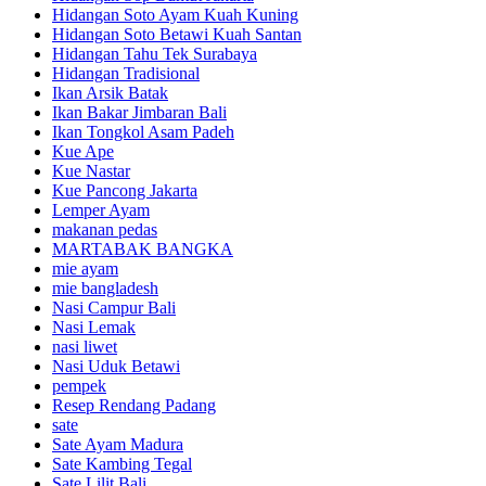
Hidangan Soto Ayam Kuah Kuning
Hidangan Soto Betawi Kuah Santan
Hidangan Tahu Tek Surabaya
Hidangan Tradisional
Ikan Arsik Batak
Ikan Bakar Jimbaran Bali
Ikan Tongkol Asam Padeh
Kue Ape
Kue Nastar
Kue Pancong Jakarta
Lemper Ayam
makanan pedas
MARTABAK BANGKA
mie ayam
mie bangladesh
Nasi Campur Bali
Nasi Lemak
nasi liwet
Nasi Uduk Betawi
pempek
Resep Rendang Padang
sate
Sate Ayam Madura
Sate Kambing Tegal
Sate Lilit Bali