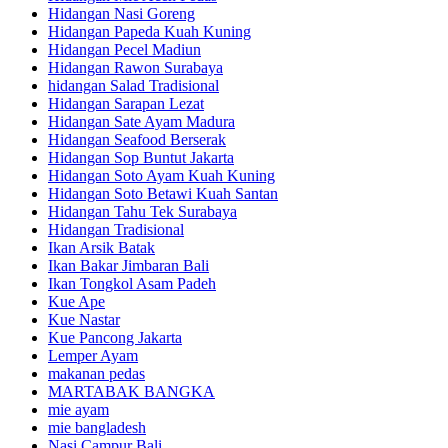
Hidangan Nasi Goreng
Hidangan Papeda Kuah Kuning
Hidangan Pecel Madiun
Hidangan Rawon Surabaya
hidangan Salad Tradisional
Hidangan Sarapan Lezat
Hidangan Sate Ayam Madura
Hidangan Seafood Berserak
Hidangan Sop Buntut Jakarta
Hidangan Soto Ayam Kuah Kuning
Hidangan Soto Betawi Kuah Santan
Hidangan Tahu Tek Surabaya
Hidangan Tradisional
Ikan Arsik Batak
Ikan Bakar Jimbaran Bali
Ikan Tongkol Asam Padeh
Kue Ape
Kue Nastar
Kue Pancong Jakarta
Lemper Ayam
makanan pedas
MARTABAK BANGKA
mie ayam
mie bangladesh
Nasi Campur Bali