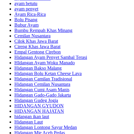
ayam betutu
ayam penyet
Ayam Rica-Rica
Bolu Pisang
Bubur Ayam
Bumbu Rempah Khas Minang
Cemilan Nusantara
Cilok Khas Jawa Barat
Cireng Khas Jawa Barat
Empal Gentong Cirebon
Hidangan Ayam Penyet Sambal Terasi
HIdangan Ayam Woku Manado
Hidangan Bakso Malang
Hidangan Bolu Ketan Cheese Lava
Hidangan Camilan Tradisional
Hidangan Cemilan Nusantara
Hidangan Cumi Asam Manis
Hidangan Gado-Gado Jakarta
Hidangan Gudeg Jogja
HIDANGAN GYUDON
HIDANGAN HAJATAN
hidangan ikan laut
Hidangan Laut
Hidangan Lontong Sayur Medan
Hidangan Mie Aceh Pedas