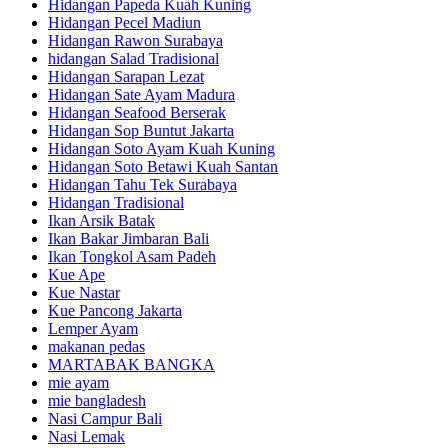
Hidangan Papeda Kuah Kuning
Hidangan Pecel Madiun
Hidangan Rawon Surabaya
hidangan Salad Tradisional
Hidangan Sarapan Lezat
Hidangan Sate Ayam Madura
Hidangan Seafood Berserak
Hidangan Sop Buntut Jakarta
Hidangan Soto Ayam Kuah Kuning
Hidangan Soto Betawi Kuah Santan
Hidangan Tahu Tek Surabaya
Hidangan Tradisional
Ikan Arsik Batak
Ikan Bakar Jimbaran Bali
Ikan Tongkol Asam Padeh
Kue Ape
Kue Nastar
Kue Pancong Jakarta
Lemper Ayam
makanan pedas
MARTABAK BANGKA
mie ayam
mie bangladesh
Nasi Campur Bali
Nasi Lemak