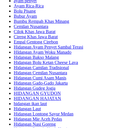
ayam penyet
Ayam Rica-Rica
Bolu Pisang
Bubur Ayam
Bumbu Rempah Khas Minang
Cemilan Nusantara
Cilok Khas Jawa Barat
Cireng Khas Jawa Barat
Empal Gentong Cirebon
Hidangan Ayam Penyet Sambal Terasi
HIdangan Ayam Woku Manado
Hidangan Bakso Malang
Hidangan Bolu Ketan Cheese Lava
Hidangan Camilan Tradisional
Hidangan Cemilan Nusantara
Hidangan Cumi Asam Manis
Hidangan Gado-Gado Jakarta
Hidangan Gudeg Jogja
HIDANGAN GYUDON
HIDANGAN HAJATAN
hidangan ikan laut
Hidangan Laut
Hidangan Lontong Sayur Medan
Hidangan Mie Aceh Pedas
Hidangan Nasi Goreng