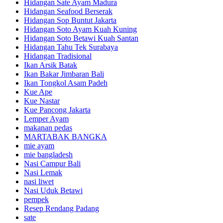
Hidangan Sate Ayam Madura
Hidangan Seafood Berserak
Hidangan Sop Buntut Jakarta
Hidangan Soto Ayam Kuah Kuning
Hidangan Soto Betawi Kuah Santan
Hidangan Tahu Tek Surabaya
Hidangan Tradisional
Ikan Arsik Batak
Ikan Bakar Jimbaran Bali
Ikan Tongkol Asam Padeh
Kue Ape
Kue Nastar
Kue Pancong Jakarta
Lemper Ayam
makanan pedas
MARTABAK BANGKA
mie ayam
mie bangladesh
Nasi Campur Bali
Nasi Lemak
nasi liwet
Nasi Uduk Betawi
pempek
Resep Rendang Padang
sate