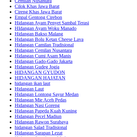
Cemilan Nusantara
Cilok Khas Jawa Barat
Cireng Khas Jawa Barat
Empal Gentong Cirebon
Hidangan Ayam Penyet Sambal Terasi
HIdangan Ayam Woku Manado
Hidangan Bakso Malang
Hidangan Bolu Ketan Cheese Lava
Hidangan Camilan Tradisional
Hidangan Cemilan Nusantara
Hidangan Cumi Asam Manis
Hidangan Gado-Gado Jakarta
Hidangan Gudeg Jogja
HIDANGAN GYUDON
HIDANGAN HAJATAN
hidangan ikan laut
Hidangan Laut
Hidangan Lontong Sayur Medan
Hidangan Mie Aceh Pedas
Hidangan Nasi Goreng
Hidangan Papeda Kuah Kuning
Hidangan Pecel Madiun
Hidangan Rawon Surabaya
hidangan Salad Tradisional
Hidangan Sarapan Lezat