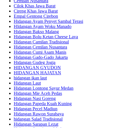
Cemilan Nusantara
Cilok Khas Jawa Barat
Cireng Khas Jawa Barat
Empal Gentong Cirebon
Hidangan Ayam Penyet Sambal Terasi
HIdangan Ayam Woku Manado
Hidangan Bakso Malang
Hidangan Bolu Ketan Cheese Lava
Hidangan Camilan Tradisional
Hidangan Cemilan Nusantara
Hidangan Cumi Asam Manis
Hidangan Gado-Gado Jakarta
Hidangan Gudeg Jogja
HIDANGAN GYUDON
HIDANGAN HAJATAN
hidangan ikan laut
Hidangan Laut
Hidangan Lontong Sayur Medan
Hidangan Mie Aceh Pedas
Hidangan Nasi Goreng
Hidangan Papeda Kuah Kuning
Hidangan Pecel Madiun
Hidangan Rawon Surabaya
hidangan Salad Tradisional
Hidangan Sarapan Lezat