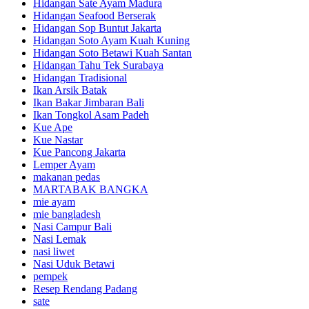
Hidangan Sate Ayam Madura
Hidangan Seafood Berserak
Hidangan Sop Buntut Jakarta
Hidangan Soto Ayam Kuah Kuning
Hidangan Soto Betawi Kuah Santan
Hidangan Tahu Tek Surabaya
Hidangan Tradisional
Ikan Arsik Batak
Ikan Bakar Jimbaran Bali
Ikan Tongkol Asam Padeh
Kue Ape
Kue Nastar
Kue Pancong Jakarta
Lemper Ayam
makanan pedas
MARTABAK BANGKA
mie ayam
mie bangladesh
Nasi Campur Bali
Nasi Lemak
nasi liwet
Nasi Uduk Betawi
pempek
Resep Rendang Padang
sate