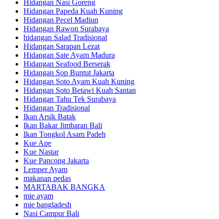
Hidangan Nasi Goreng
Hidangan Papeda Kuah Kuning
Hidangan Pecel Madiun
Hidangan Rawon Surabaya
hidangan Salad Tradisional
Hidangan Sarapan Lezat
Hidangan Sate Ayam Madura
Hidangan Seafood Berserak
Hidangan Sop Buntut Jakarta
Hidangan Soto Ayam Kuah Kuning
Hidangan Soto Betawi Kuah Santan
Hidangan Tahu Tek Surabaya
Hidangan Tradisional
Ikan Arsik Batak
Ikan Bakar Jimbaran Bali
Ikan Tongkol Asam Padeh
Kue Ape
Kue Nastar
Kue Pancong Jakarta
Lemper Ayam
makanan pedas
MARTABAK BANGKA
mie ayam
mie bangladesh
Nasi Campur Bali