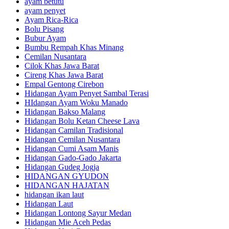
ayam betutu
ayam penyet
Ayam Rica-Rica
Bolu Pisang
Bubur Ayam
Bumbu Rempah Khas Minang
Cemilan Nusantara
Cilok Khas Jawa Barat
Cireng Khas Jawa Barat
Empal Gentong Cirebon
Hidangan Ayam Penyet Sambal Terasi
HIdangan Ayam Woku Manado
Hidangan Bakso Malang
Hidangan Bolu Ketan Cheese Lava
Hidangan Camilan Tradisional
Hidangan Cemilan Nusantara
Hidangan Cumi Asam Manis
Hidangan Gado-Gado Jakarta
Hidangan Gudeg Jogja
HIDANGAN GYUDON
HIDANGAN HAJATAN
hidangan ikan laut
Hidangan Laut
Hidangan Lontong Sayur Medan
Hidangan Mie Aceh Pedas